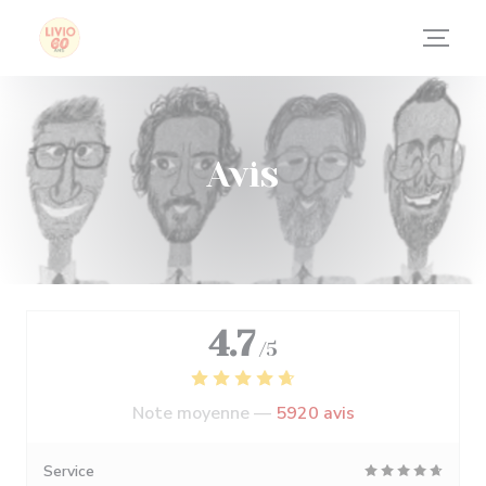
Personnalisation de vos choix en matière de cookies
Avis
4.7
/5
Note moyenne —
5920 avis
Service