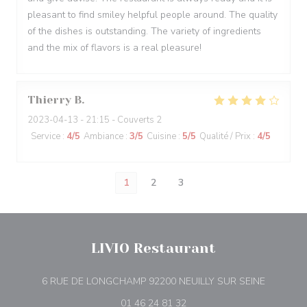
pleasant to find smiley helpful people around. The quality
of the dishes is outstanding. The variety of ingredients
and the mix of flavors is a real pleasure!
Thierry
B
2023-04-13
- 21:15 - Couverts 2
Service
:
4
/5
Ambiance
:
3
/5
Cuisine
:
5
/5
Qualité / Prix
:
4
/5
1
2
3
LIVIO Restaurant
((ouvre u
6 RUE DE LONGCHAMP 92200 NEUILLY SUR SEINE
01 46 24 81 32