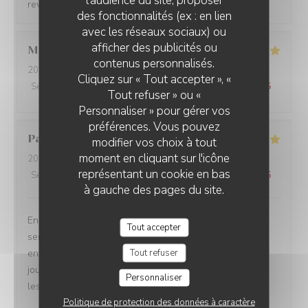
reviendrez. Bien à vous, Charles Innocenti
des fonctionnalités (ex : en lien
avec les réseaux sociaux) ou
afficher des publicités ou
Marion
P
contenus personnalisés.
2023-04-15
- 21:15 - Couverts 2
Cliquez sur « Tout accepter », «
Service
:
5
/5
Ambiance
:
5
/5
Cuisine
:
5
/5
Qualité / Prix
:
5
/5
Tout refuser » ou «
Personnaliser » pour gérer vos
préférences. Vous pouvez
Paola
L
modifier vos choix à tout
moment en cliquant sur l'icône
2023-04-16
- 12:15 - Couverts 6
représentant un cookie en bas
Service
:
5
/5
Ambiance
:
5
/5
Cuisine
:
5
/5
Qualité / Prix
:
5
/5
à gauche des pages du site.
Encore une fois, un super moment en famille! Notre
Tout accepter
serveur (cheveux bouclés) est toujours attentifs aux
Tout refuser
enfants et donnent de supers conseils sur les plats du
jour. Les lasagnes toujours au top! Les enfants adorent,
Personnaliser
les adultes aussi.
Politique de protection des données à caractère