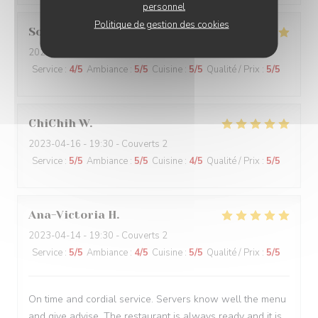
personnel
Politique de gestion des cookies
Sophie
S
2023-04-14
- 19:15 - Couverts 4
Service
:
4
/5
Ambiance
:
5
/5
Cuisine
:
5
/5
Qualité / Prix
:
5
/5
ChiChih
W
2023-04-16
- 19:30 - Couverts 2
Service
:
5
/5
Ambiance
:
5
/5
Cuisine
:
4
/5
Qualité / Prix
:
5
/5
Ana-Victoria
H
2023-04-14
- 19:30 - Couverts 2
Service
:
5
/5
Ambiance
:
4
/5
Cuisine
:
5
/5
Qualité / Prix
:
5
/5
On time and cordial service. Servers know well the menu
and give advise. The restaurant is always ready and it is