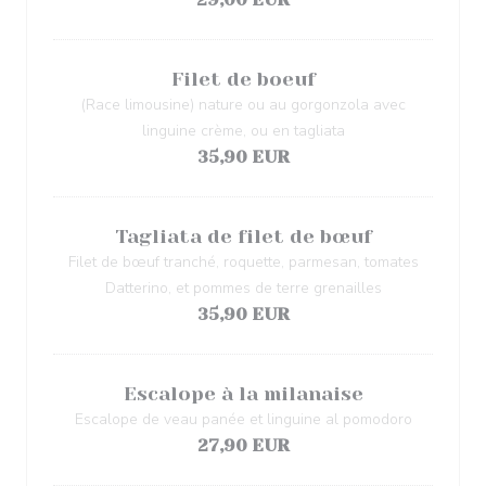
Filet de boeuf
(Race limousine) nature ou au gorgonzola avec
linguine crème, ou en tagliata
35,90 EUR
Tagliata de filet de bœuf
Filet de bœuf tranché, roquette, parmesan, tomates
Datterino, et pommes de terre grenailles
35,90 EUR
Escalope à la milanaise
Escalope de veau panée et linguine al pomodoro
27,90 EUR