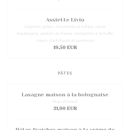
Assiette Livio
Légumes grillés, mozzarella di bufala, caviar
d'aubergine, jambon de Parme, mortadelle à la truffe,
cœurs d’artichauts et parmesan
19,50 EUR
PÂTES
Lasagne maison à la bolognaise
Veau et boeuf
21,90 EUR
Pâtes fraîches maison à la crème de