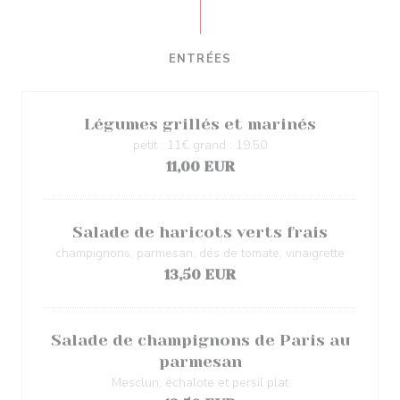
ENTRÉES
Légumes grillés et marinés
petit : 11€ grand : 19,50
11,00 EUR
Salade de haricots verts frais
champignons, parmesan, dés de tomate, vinaigrette
13,50 EUR
Salade de champignons de Paris au
parmesan
Mesclun, échalote et persil plat