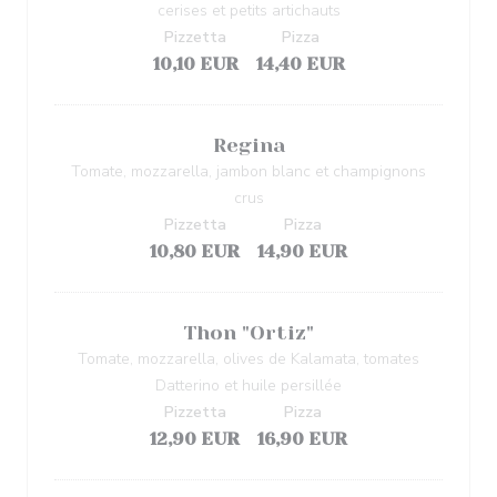
cerises et petits artichauts
Pizzetta
Pizza
10,10 EUR
14,40 EUR
Regina
Tomate, mozzarella, jambon blanc et champignons
crus
Pizzetta
Pizza
10,80 EUR
14,90 EUR
Thon "Ortiz"
Tomate, mozzarella, olives de Kalamata, tomates
Datterino et huile persillée
Pizzetta
Pizza
12,90 EUR
16,90 EUR