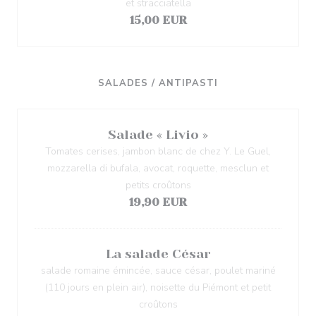
et stracciatella
15,00 EUR
SALADES / ANTIPASTI
Salade « Livio »
Tomates cerises, jambon blanc de chez Y. Le Guel,
mozzarella di bufala, avocat, roquette, mesclun et
petits croûtons
19,90 EUR
La salade César
salade romaine émincée, sauce césar, poulet mariné
(110 jours en plein air), noisette du Piémont et petit
croûtons