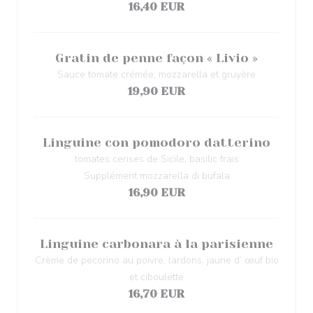
16,40 EUR
Gratin de penne façon « Livio »
Sauce tomate crémée, mozzarella et gruyère
19,90 EUR
Linguine con pomodoro datterino
tomates cerises de Sicile, basilic frais
Supplément mozzarella di bufala
16,90 EUR
Linguine carbonara à la parisienne
Crème de pecorino au poivre, lardons, jaune d’ œuf bio
et ciboulette
16,70 EUR