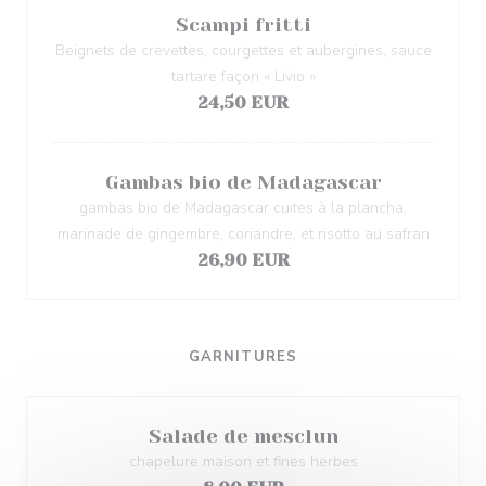
Scampi fritti
Beignets de crevettes, courgettes et aubergines, sauce
tartare façon « Livio »
24,50 EUR
Gambas bio de Madagascar
gambas bio de Madagascar cuites à la plancha,
marinade de gingembre, coriandre, et risotto au safran
26,90 EUR
GARNITURES
Salade de mesclun
chapelure maison et fines herbes