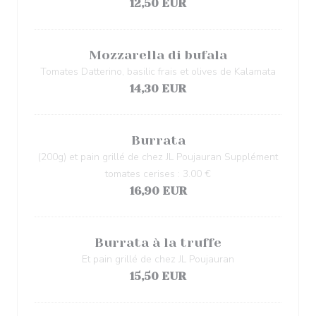
12,50 EUR
Mozzarella di bufala
Tomates Datterino, basilic frais et olives de Kalamata
14,30 EUR
Burrata
(200g) et pain grillé de chez JL Poujauran Supplément
tomates cerises : 3.00 €
16,90 EUR
Burrata à la truffe
Et pain grillé de chez JL Poujauran
15,50 EUR