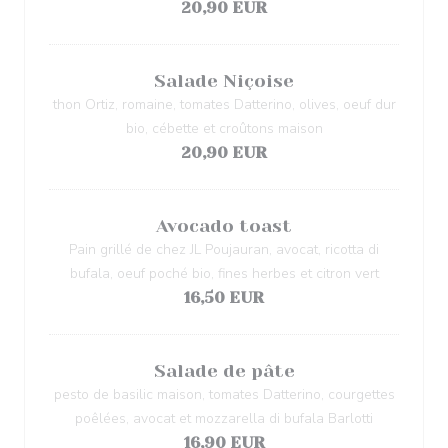
20,90 EUR
Salade Niçoise
thon Ortiz, romaine, tomates Datterino, olives, oeuf dur
bio, cébette et croûtons maison
20,90 EUR
Avocado toast
Pain grillé de chez JL Poujauran, avocat, ricotta di
bufala, oeuf poché bio, fines herbes et citron vert
16,50 EUR
Salade de pâte
pesto de basilic maison, tomates Datterino, courgettes
poêlées, avocat et mozzarella di bufala Barlotti
16,90 EUR