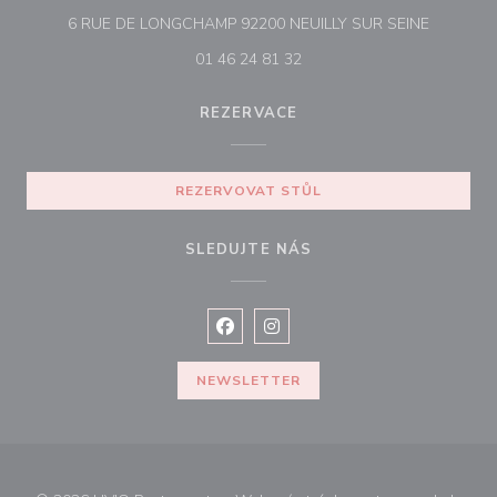
((otevře 
6 RUE DE LONGCHAMP 92200 NEUILLY SUR SEINE
01 46 24 81 32
REZERVACE
REZERVOVAT STŮL
SLEDUJTE NÁS
Facebook ((otevře se v novém okně
Instagram ((otevře se v nové
NEWSLETTER