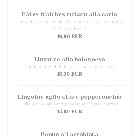
Pâtes fraîches maison alla carlo
courgette rôties, tomates Datterino, citron, mozzarella
et fleur de basilic
16,90 EUR
Linguine alla bolognese
Viande de boeuf et de veau, sauce napolitaine
16,30 EUR
Linguine aglio olio e pepperoncino
Huile d’olive, ail, petits piments et tomates confites
15,60 EUR
Penne all’arrabiata