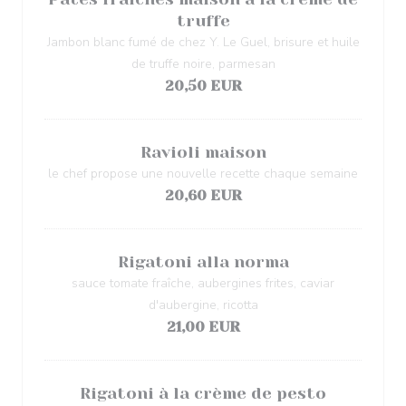
truffe
Jambon blanc fumé de chez Y. Le Guel, brisure et huile
de truffe noire, parmesan
20,50 EUR
Ravioli maison
le chef propose une nouvelle recette chaque semaine
20,60 EUR
Rigatoni alla norma
sauce tomate fraîche, aubergines frites, caviar
d'aubergine, ricotta
21,00 EUR
Rigatoni à la crème de pesto