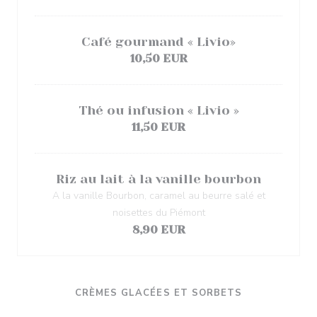
Café gourmand « Livio»
10,50 EUR
Thé ou infusion « Livio »
11,50 EUR
Riz au lait à la vanille bourbon
A la vanille Bourbon, caramel au beurre salé et
noisettes du Piémont
8,90 EUR
CRÈMES GLACÉES ET SORBETS