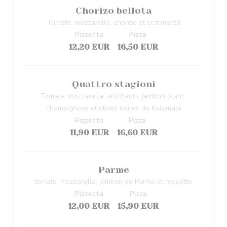
Chorizo bellota
Tomate, mozzarella, chorizo et scarmorza
Pizzetta
Pizza
12,20 EUR
16,50 EUR
Quattro stagioni
Tomate, mozzarella, artichauts, jambon blanc,
champignons et olives noires de Kalamata
Pizzetta
Pizza
11,90 EUR
16,60 EUR
Parme
tomate, mozzarella, jambon de Parme et roquette
Pizzetta
Pizza
12,00 EUR
15,90 EUR