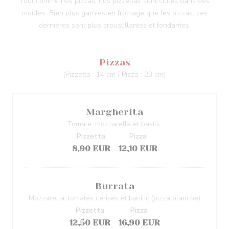
Tout comme nos pizzas, nos pizzettas sont cuites dans des
moules. Bien plus garnies en fromage que les pizzas, ces
dernières sont plus croustillantes et fondantes.
Pizzas
(Pizzetta : 14 cm / Pizza : 23 cm)
Margherita
Tomate, mozzarella et basilic
Pizzetta
Pizza
8,90 EUR
12,10 EUR
Burrata
Mozzarella, tomates cerises et basilic (pizza blanche)
Pizzetta
Pizza
12,50 EUR
16,90 EUR