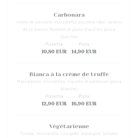
Carbonara
crème de pecorino, mozzarella, pecorino râpé, lardons
de la maison Montalet et jaune d'œuf bio (pizza
blanche)
Pizzetta
Pizza
10,80 EUR
14,90 EUR
Bianca à la crème de truffe
Mascarpone, mozzarella, roquette et parmesan (pizza
blanche)
Pizzetta
Pizza
12,90 EUR
16,90 EUR
Végétarienne
Tomate, mozzarella, courgette, aubergine, tomates