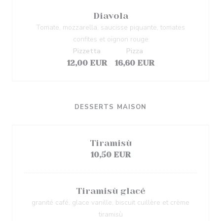
Diavola
Tomate, mozzarella, saucisse piquante, tomates
confites et oignon rouge
Pizzetta
Pizza
12,00 EUR
16,60 EUR
DESSERTS MAISON
Tiramisù
10,50 EUR
Tiramisù glacé
granité café, glace vanille, biscuit cuillère et crème
tiramisù