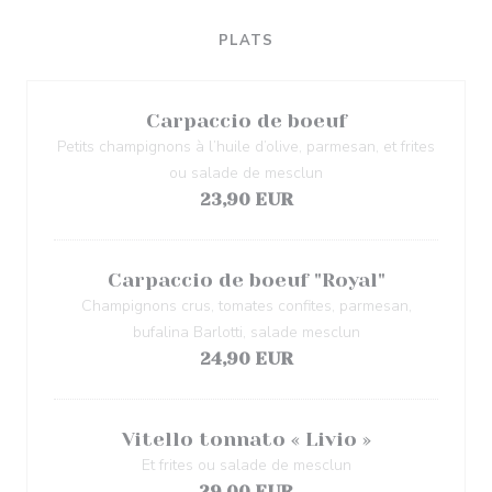
PLATS
Carpaccio de boeuf
Petits champignons à l’huile d’olive, parmesan, et frites
ou salade de mesclun
23,90 EUR
Carpaccio de boeuf "Royal"
Champignons crus, tomates confites, parmesan,
bufalina Barlotti, salade mesclun
24,90 EUR
Vitello tonnato « Livio »
Et frites ou salade de mesclun
29,00 EUR