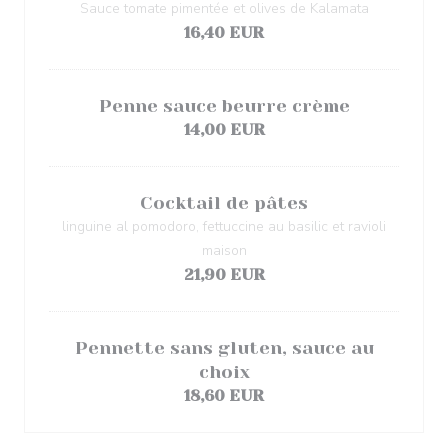
Sauce tomate pimentée et olives de Kalamata
16,40 EUR
Penne sauce beurre crème
14,00 EUR
Cocktail de pâtes
linguine al pomodoro, fettuccine au basilic et ravioli
maison
21,90 EUR
Pennette sans gluten, sauce au
choix
18,60 EUR