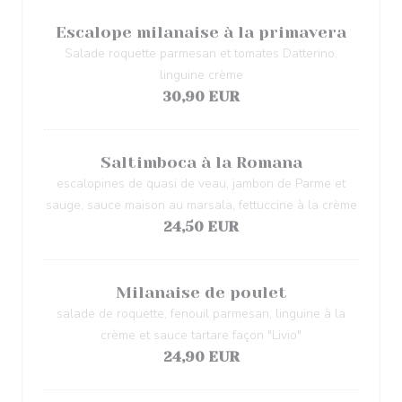
Escalope milanaise à la primavera
Salade roquette parmesan et tomates Datterino,
linguine crème
30,90 EUR
Saltimboca à la Romana
escalopines de quasi de veau, jambon de Parme et
sauge, sauce maison au marsala, fettuccine à la crème
24,50 EUR
Milanaise de poulet
salade de roquette, fenouil parmesan, linguine à la
crème et sauce tartare façon "Livio"
24,90 EUR