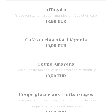
Affogato
Glace vanille, amaretto, amandes effilées et un café
13,90 EUR
Café ou chocolat Liégeois
12,90 EUR
Coupe Amarena
Glace vanille maison, cerises amarena et chantilly
13,50 EUR
Coupe glacée aux fruits rouges
glace vanille, fruits rouges, chantilly, coulis de fruits
rouges et amandes caramélisées