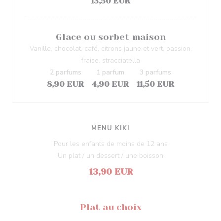
13,50 EUR
Glace ou sorbet maison
Vanille, chocolat, café, citrons jaune et vert, passion,
fraise, stracciatella
2 parfums
1 parfum
3 parfums
8,90 EUR
4,90 EUR
11,50 EUR
MENU KIKI
Pour les enfants de moins de 12 ans
Un plat / un dessert / une boisson
13,90 EUR
Plat au choix