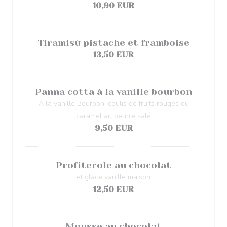
10,90 EUR
Tiramisù pistache et framboise
13,50 EUR
Panna cotta à la vanille bourbon
A la vanille Bourbon, coulis de fruits rouges ou
caramel au beurre salé
9,50 EUR
Profiterole au chocolat
et glace vanille maison
12,50 EUR
Mousse au chocolat