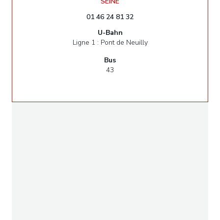
((öffnet ein neues Fenster))
SEINE
01 46 24 81 32
U-Bahn
Ligne 1 : Pont de Neuilly
Bus
43