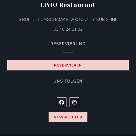
LIVIO Restaurant
((öffnet e
6 RUE DE LONGCHAMP 92200 NEUILLY SUR SEINE
01 46 24 81 32
RESERVIERUNG
RESERVIEREN
UNS FOLGEN
Facebook ((öffnet ein neues Fenste
Instagram ((öffnet ein neues 
NEWSLETTER