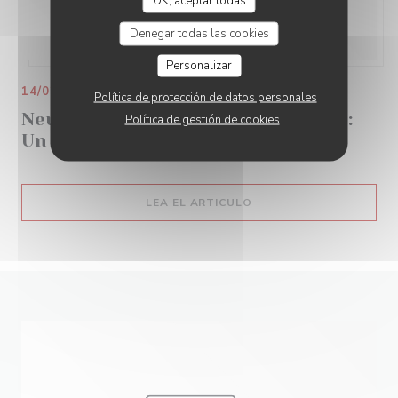
OK, aceptar todas
Denegar todas las cookies
Personalizar
14/02/2020
Política de protección de datos personales
Neuilly Madame Charles Innocenti :
Política de gestión de cookies
Un chef Solide
((ABRE EN UNA NUEVA 
LEA EL ARTICULO