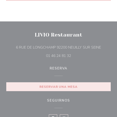
LIVIO Restaurant
((abre en
6 RUE DE LONGCHAMP 92200 NEUILLY SUR SEINE
01 46 24 81 32
RESERVA
RESERVAR UNA MESA
SEGUIRNOS