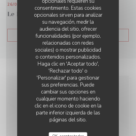
opcionales requieren su
26/09/2024
consentimiento. Estas cookies
Le Parisien 92
opcionales sirven para analizar
su navegación, medir la
audiencia del sitio, ofrecer
funcionalidades (por ejemplo,
((ABRE EN UNA N
MIRA EL ARTICULO DE PRENSA
relacionadas con redes
sociales) o mostrar publicidad
o contenidos personalizados.
Haga clic en 'Aceptar todo',
'Rechazar todo' o
'Personalizar' para gestionar
sus preferencias. Puede
cambiar sus opciones en
cualquier momento haciendo
clic en el icono de cookie en la
parte inferior izquierda de las
páginas del sitio.