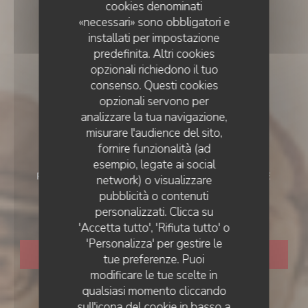
cookies denominati
«necessari» sono obbligatori e
installati per impostazione
predefinita. Altri cookies
opzionali richiedono il tuo
consenso. Questi cookies
opzionali servono per
analizzare la tua navigazione,
misurare l'audience del sito,
fornire funzionalità (ad
esempio, legate ai social
RISTORANTE ITALIANO
•
NEUILLY SUR SEINE
network) o visualizzare
pubblicità o contenuti
LIVIO Restaurant
personalizzati. Clicca su
'Accetta tutto', 'Rifiuta tutto' o
'Personalizza' per gestire le
PRENOTA
tue preferenze. Puoi
modificare le tue scelte in
qualsiasi momento cliccando
sull'icona del cookie in basso a