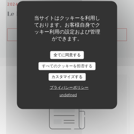
2024/09/26
Le Parisien 92
当サイトはクッキーを利用し
ております。お客様自身でク
ッキー利用の設定および管理
((新しいウィンドウで開きます
プレス記事を見る
ができます。
全てに同意する
すべてのクッキーを拒否する
カスタマイズする
プライバシーポリシー
undefined