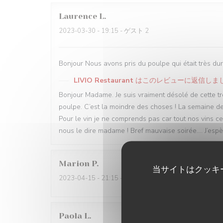
Laurence
L
2023-03-30
- 19:15 - ゲスト 2
Bonjour Nous avons pris du poulpe qui était très d
LIVIO Restaurant
はこのレビューに返信しま
Bonjour Madame. Je suis vraiment désolé de cette t
poulpe. C’est la moindre des choses ! La semaine dern
Pour le vin je ne comprends pas car tout nos vins cen
nous le dire madame ! Bref mauvaise soirée…. J’espè
Marion
P
当サイトはクッキ
2023-04-15
- 21:15 - ゲスト 2
Paola
L