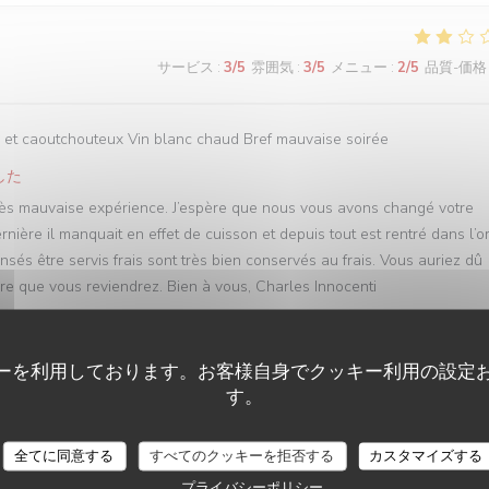
サービス
:
3
/5
雰囲気
:
3
/5
メニュー
:
2
/5
品質-価格
ur et caoutchouteux Vin blanc chaud Bref mauvaise soirée
した
rès mauvaise expérience. J’espère que nous vous avons changé votre
ière il manquait en effet de cuisson et depuis tout est rentré dans l’o
sés être servis frais sont très bien conservés au frais. Vous auriez dû
re que vous reviendrez. Bien à vous, Charles Innocenti
ーを利用しております。お客様自身でクッキー利用の設定
サービス
:
5
/5
雰囲気
:
5
/5
メニュー
:
5
/5
品質-価格
す。
全てに同意する
すべてのクッキーを拒否する
カスタマイズする
プライバシーポリシー