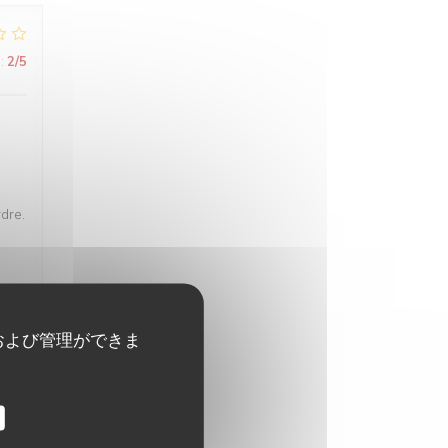
:
2
/5
rdre.
および管理ができま
:
5
/5