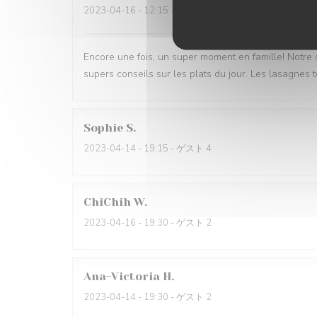
2023-04-16
- 12:15 - ゲスト 6
Encore une fois, un super moment en famille! Notre 
supers conseils sur les plats du jour. Les lasagnes t
Sophie
S
2023-04-14
- 19:15 - ゲスト 4
ChiChih
W
2023-04-16
- 19:30 - ゲスト 2
Ana-Victoria
H
2023-04-14
- 19:30 - ゲスト 2