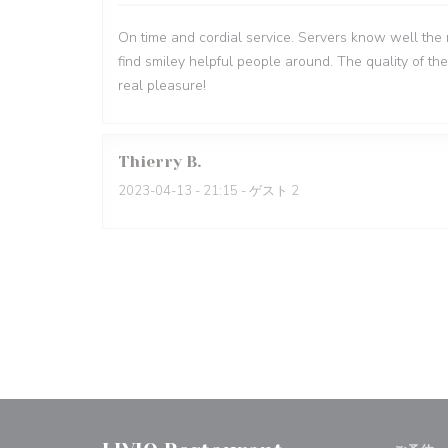
On time and cordial service. Servers know well the 
find smiley helpful people around. The quality of the
real pleasure!
Thierry
B
2023-04-13
- 21:15 - ゲスト 2