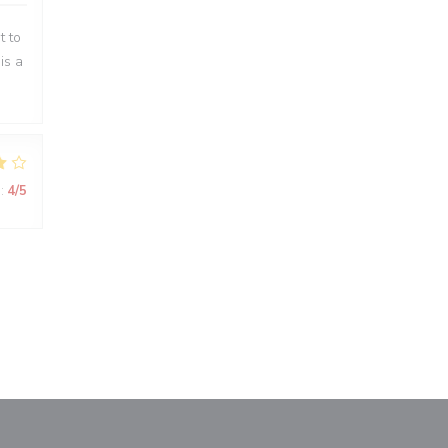
t to
is a
:
4
/5