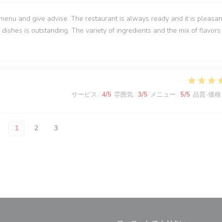
menu and give advise. The restaurant is always ready and it is pleasan
 dishes is outstanding. The variety of ingredients and the mix of flavors 
サービス
:
4
/5
雰囲気
:
3
/5
メニュー
:
5
/5
品質-価格
1
2
3