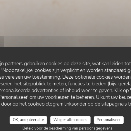
ijn partners gebruiken cookies op deze site, wat kan leiden to
Noodzakelijke' cookies zijn verplicht en worden standaard g
ies vereisen uw toestemming. Deze optionele cookies worden
seren, het sitepubliek te meten, functies te bieden (bijv. gere
rsonaliseerde advertenties of inhoud weer te geven. Klik op 'O
ITALIAANS RESTAURANT
•
NEUILLY SUR SEINE
 'Personaliseer' om uw voorkeuren te beheren. U kunt uw keu
LIVIO Restaurant
 door op het cookiepictogram linksonder op de sitepagina's te
OK, accepteer alle
Weiger alle cookies
Personaliseer
RESERVEER EEN TAFEL
Beleid voor de bescherming van persoonsgegevens