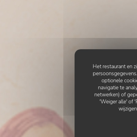
Het restaurant en z
persoonsgegevens. '
optionele cook
navigatie te analy
netwerken) of gepe
'Weiger alle' of
wijzigen