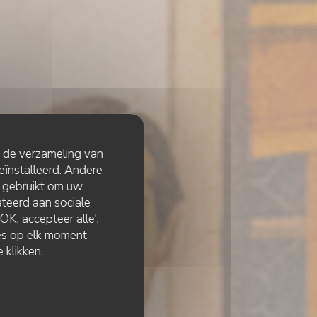
t de verzameling van
eïnstalleerd. Andere
 gebruikt om uw
lateerd aan sociale
K, accepteer alle',
zes op elk moment
 klikken.