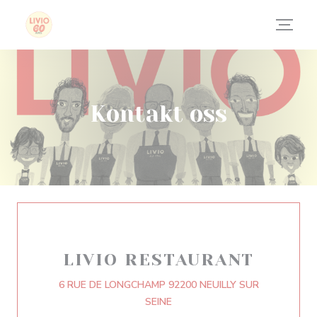
Panel for informasjonskapsler
Kontakt oss
LIVIO RESTAURANT
6 RUE DE LONGCHAMP 92200 NEUILLY SUR
((åpner i et nytt vindu))
SEINE