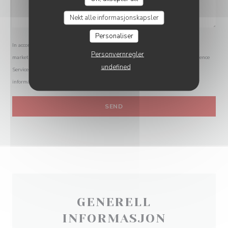
Nekt alle informasjonskapsler
Personaliser
In accordance with data protection regulations, you have the right to opt out of
Personvernregler
marketing communications. UK residents can register with the Telephone Preference
undefined
Service at
tpsonline.org.uk
. US residents can register at
donotcall.gov
. For more
information about how we process your data, please see our
privacy policy
.
GENERELL
INFORMASJON