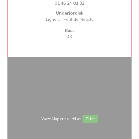
01 46 24 81 32
Underjordisk
Ligne 1 : Pont de Neuilly
Buss
43
Waze Map er skrudd av.
Tillat