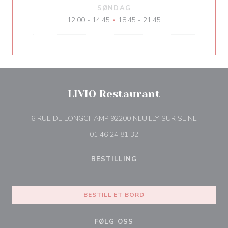
SØNDAG
12:00 - 14:45
18:45 - 21:45
•
LIVIO Restaurant
((åpner i 
6 RUE DE LONGCHAMP 92200 NEUILLY SUR SEINE
01 46 24 81 32
BESTILLING
BESTILL ET BORD
FØLG OSS