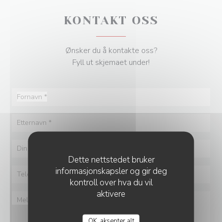
KONTAKT OSS
Ønsker du å kontakte oss?
Fyll ut skjemaet under!
Dette nettstedet bruker
informasjonskapsler og gir deg
kontroll over hva du vil
aktivere
OK, aksepter alt