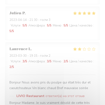
Julien
P
2023-04-14
- 21:30 - гости 3
Услуги
:
5
/5
Атмосфера
:
5
/5
Меню
:
5
/5
Цена / качество
:
5
/5
Laurence
L
2023-03-30
- 19:15 - гости 2
Услуги
:
3
/5
Атмосфера
:
3
/5
Меню
:
2
/5
Цена / качество
:
2
/5
Bonjour Nous avons pris du poulpe qui était très dur et
caoutchouteux Vin blanc chaud Bref mauvaise soirée
LIVIO Restaurant
ответил(а) на этот отзыв
Bonjour Madame. Je suis vraiment désolé de cette très