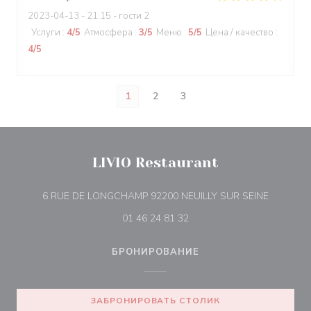
2023-04-13
- 21:15 - гости 2
Услуги
:
4
/5
Атмосфера
:
3
/5
Меню
:
5
/5
Цена / качество
:
4
/5
1
2
3
LIVIO Restaurant
((открыв
6 RUE DE LONGCHAMP 92200 NEUILLY SUR SEINE
01 46 24 81 32
БРОНИРОВАНИЕ
ЗАБРОНИРОВАТЬ СТОЛИК