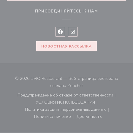
ПРИСОЕДИНЯЙТЕСЬ К НАМ
Facebook ((открывается в новом 
Instagram ((открывается в н
НОВОСТНАЯ РАССЫЛКА
© 2026 LIVIO Restaurant — Веб-страница ресторана
((открывается в новом ок
создана
Zenchef
Предупреждение об отказе от ответственности
((открывается в новом окне))
УСЛОВИЯ ИСПОЛЬЗОВАНИЯ
((открывается в новом окне))
Политика защиты персональных данных
((открывается в новом окне))
Политика печенье
Доступность
((открывается в новом окне))
((открывается в новом