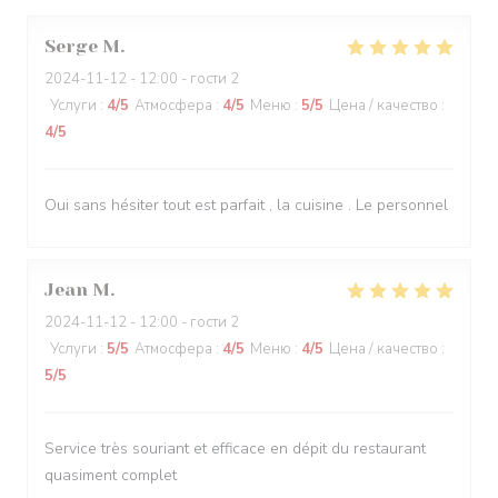
Serge
M
2024-11-12
- 12:00 - гости 2
Услуги
:
4
/5
Атмосфера
:
4
/5
Меню
:
5
/5
Цена / качество
:
4
/5
Oui sans hésiter tout est parfait , la cuisine . Le personnel
Jean
M
2024-11-12
- 12:00 - гости 2
Услуги
:
5
/5
Атмосфера
:
4
/5
Меню
:
4
/5
Цена / качество
:
5
/5
Service très souriant et efficace en dépit du restaurant
quasiment complet