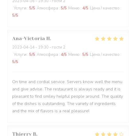
2023-04-16
- 19:30 - гости 2
Услуги
:
5
/5
Атмосфера
:
5
/5
Меню
:
4
/5
Цена / качество
:
5
/5
Ana-Victoria
H
2023-04-14
- 19:30 - гости 2
Услуги
:
5
/5
Атмосфера
:
4
/5
Меню
:
5
/5
Цена / качество
:
5
/5
On time and cordial service. Servers know well the menu
and give advise. The restaurant is always ready and it is
pleasant to find smiley helpful people around. The quality
of the dishes is outstanding. The variety of ingredients
and the mix of flavors is a real pleasure!
Thierry
B