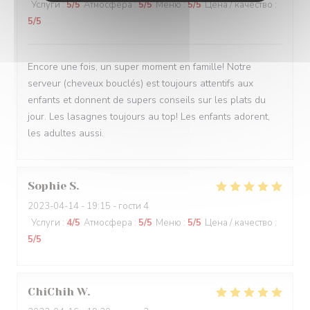
Услуги
:
5
/5
Атмосфера
:
5
/5
Меню
:
5
/5
Цена / качество
:
5
/5
Encore une fois, un super moment en famille! Notre
serveur (cheveux bouclés) est toujours attentifs aux
enfants et donnent de supers conseils sur les plats du
jour. Les lasagnes toujours au top! Les enfants adorent,
les adultes aussi.
Sophie
S
2023-04-14
- 19:15 - гости 4
Услуги
:
4
/5
Атмосфера
:
5
/5
Меню
:
5
/5
Цена / качество
:
5
/5
ChiChih
W