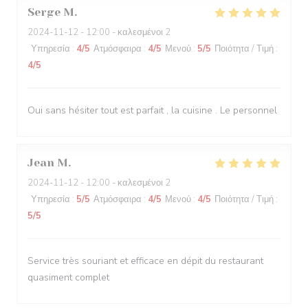
Serge
M
2024-11-12
- 12:00 - καλεσμένοι 2
Υπηρεσία
:
4
/5
Ατμόσφαιρα
:
4
/5
Μενού
:
5
/5
Ποιότητα / Τιμή
:
4
/5
Oui sans hésiter tout est parfait , la cuisine . Le personnel
Jean
M
2024-11-12
- 12:00 - καλεσμένοι 2
Υπηρεσία
:
5
/5
Ατμόσφαιρα
:
4
/5
Μενού
:
4
/5
Ποιότητα / Τιμή
:
5
/5
Service très souriant et efficace en dépit du restaurant
quasiment complet