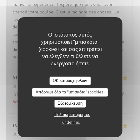
mauvaise expérience. J’espère que nous vous avons
changé votre poulpe. C’est la moindre des choses ! La
semaine dernière il manquait en effet de cuisson et
depuis tout est rentré dans l’ordre. Pour le vin je ne
Ο ιστότοπος αυτός
comprends pas car tout nos vins censés être servis frais
χρησιμοποιεί "μπισκότα"
sont très bien conservés au frais. Vous auriez dû nous le
(cookies) και σας επιτρέπει
dire madame ! Bref mauvaise soirée…. J’espère que vous
να ελέγξετε τι θέλετε να
reviendrez. Bien à vous, Charles Innocenti
ενεργοποιήσετε
Marion
P
OK, αποδοχή όλων
2023-04-15
- 21:15 - καλεσμένοι 2
Απόρριψε όλα τα "μπισκότα" (cookies)
Υπηρεσία
:
5
/5
Ατμόσφαιρα
:
5
/5
Μενού
:
5
/5
Ποιότητα / Τιμή
:
5
/5
Εξατομίκευση
Πολιτική απορρήτου
undefined
Paola
L
2023-04-16
- 12:15 - καλεσμένοι 6