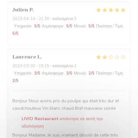
Julien
P
2023-04-14
- 21:30 - καλεσμένοι 3
Υπηρεσία
:
5
/5
Ατμόσφαιρα
:
5
/5
Μενού
:
5
/5
Ποιότητα / Τιμή
:
5
/5
Laurence
L
2023-03-30
- 19:15 - καλεσμένοι 2
Υπηρεσία
:
3
/5
Ατμόσφαιρα
:
3
/5
Μενού
:
2
/5
Ποιότητα / Τιμή
:
2
/5
Bonjour Nous avons pris du poulpe qui était très dur et
caoutchouteux Vin blanc chaud Bref mauvaise soirée
LIVIO Restaurant
απάντησε σε αυτή την
αξιολόγηση
Bonjour Madame. Je suis vraiment désolé de cette très