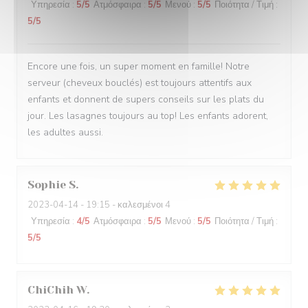
Υπηρεσία
:
5
/5
Ατμόσφαιρα
:
5
/5
Μενού
:
5
/5
Ποιότητα / Τιμή
:
5
/5
Encore une fois, un super moment en famille! Notre
serveur (cheveux bouclés) est toujours attentifs aux
enfants et donnent de supers conseils sur les plats du
jour. Les lasagnes toujours au top! Les enfants adorent,
les adultes aussi.
Sophie
S
2023-04-14
- 19:15 - καλεσμένοι 4
Υπηρεσία
:
4
/5
Ατμόσφαιρα
:
5
/5
Μενού
:
5
/5
Ποιότητα / Τιμή
:
5
/5
ChiChih
W