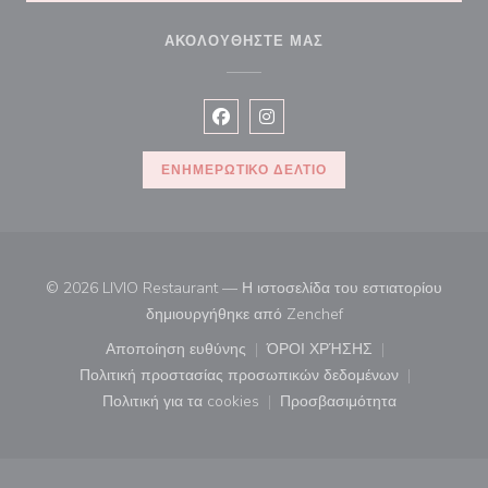
ΑΚΟΛΟΥΘΉΣΤΕ ΜΑΣ
Facebook ((ανοίγει σε νέο παράθυρ
Instagram ((ανοίγει σε νέο π
ΕΝΗΜΕΡΩΤΙΚΌ ΔΕΛΤΊΟ
© 2026 LIVIO Restaurant — Η ιστοσελίδα του εστιατορίου
((ανοίγει σε νέο παρά
δημιουργήθηκε από
Zenchef
Αποποίηση ευθύνης
ΌΡΟΙ ΧΡΉΣΗΣ
((ανοίγει σε νέο παράθυρο))
((ανοίγει σε νέο παράθ
Πολιτική προστασίας προσωπικών δεδομένων
((ανοίγει σε νέο παράθυρο))
Πολιτική για τα cookies
Προσβασιμότητα
((ανοίγει σε νέο παράθυρο))
((ανοίγει σε νέο παρά