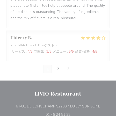
pleasant to find smiley helpful people around. The quality
of the dishes is outstanding. The variety of ingredients
and the mix of flavors is a real pleasure!
Thierry
B
2023-04-13
- 21:15 - ゲスト 2
サービス
:
4
/5
雰囲気
:
3
/5
メニュー
:
5
/5
品質-価格
:
4
/5
1
2
3
LIVIO Restaurant
((新しい
6 RUE DE LONGCHAMP 92200 NEUILLY SUR SEINE
01 46 24 81 32