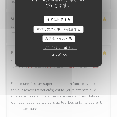
reviendrez. Bien à vous, Charles Innocenti
ができます。
Marion
P
全てに同意する
2023-04-15
- 21:15 - ゲスト 2
すべてのクッキーを拒否する
サービス
:
5
/5
雰囲気
:
5
/5
メニュー
:
5
/5
品質-価格
:
5
/5
カスタマイズする
プライバシーポリシー
Paola
L
undefined
2023-04-16
- 12:15 - ゲスト 6
サービス
:
5
/5
雰囲気
:
5
/5
メニュー
:
5
/5
品質-価格
:
5
/5
Encore une fois, un super moment en famille! Notre
serveur (cheveux bouclés) est toujours attentifs aux
enfants et donnent de supers conseils sur les plats du
jour. Les lasagnes toujours au top! Les enfants adorent,
les adultes aussi.