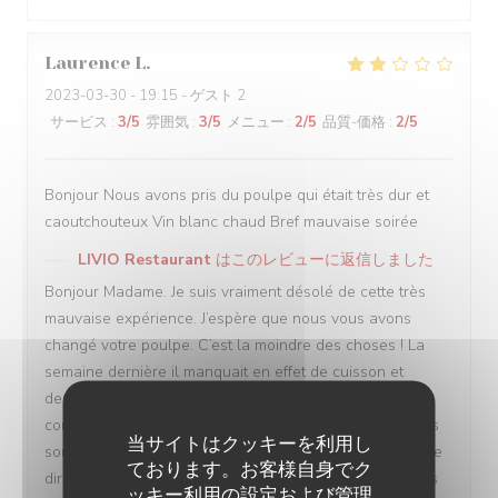
Laurence
L
2023-03-30
- 19:15 - ゲスト 2
サービス
:
3
/5
雰囲気
:
3
/5
メニュー
:
2
/5
品質-価格
:
2
/5
Bonjour Nous avons pris du poulpe qui était très dur et
caoutchouteux Vin blanc chaud Bref mauvaise soirée
LIVIO Restaurant
はこのレビューに返信しました
Bonjour Madame. Je suis vraiment désolé de cette très
mauvaise expérience. J’espère que nous vous avons
changé votre poulpe. C’est la moindre des choses ! La
semaine dernière il manquait en effet de cuisson et
depuis tout est rentré dans l’ordre. Pour le vin je ne
comprends pas car tout nos vins censés être servis frais
当サイトはクッキーを利用し
sont très bien conservés au frais. Vous auriez dû nous le
ております。お客様自身でク
dire madame ! Bref mauvaise soirée…. J’espère que vous
ッキー利用の設定および管理