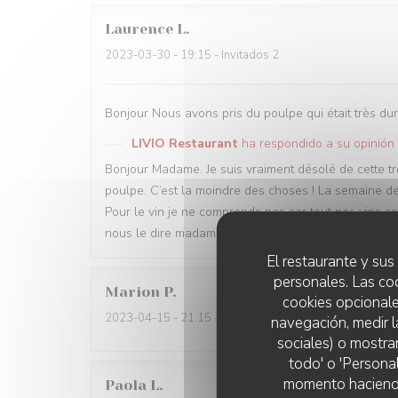
Laurence
L
2023-03-30
- 19:15 - Invitados 2
Bonjour Nous avons pris du poulpe qui était très d
LIVIO Restaurant
ha respondido a su opinión
Bonjour Madame. Je suis vraiment désolé de cette t
poulpe. C’est la moindre des choses ! La semaine dern
Pour le vin je ne comprends pas car tout nos vins cen
nous le dire madame ! Bref mauvaise soirée…. J’espè
El restaurante y sus 
personales. Las co
Marion
P
cookies opcionale
2023-04-15
- 21:15 - Invitados 2
navegación, medir l
sociales) o mostra
todo' o 'Persona
momento haciendo c
Paola
L