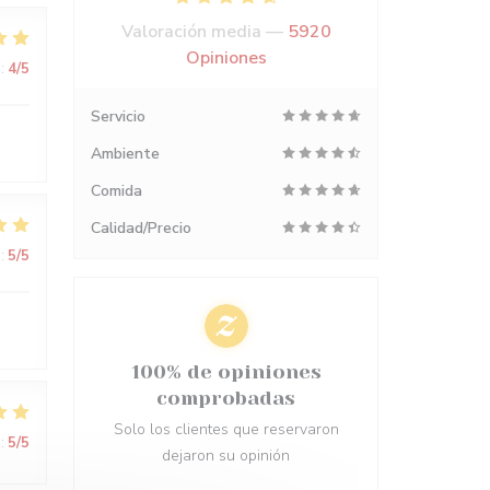
Valoración media —
5920
Opiniones
:
4
/5
Servicio
Ambiente
Comida
Calidad/Precio
:
5
/5
100% de opiniones
comprobadas
Solo los clientes que reservaron
:
5
/5
dejaron su opinión