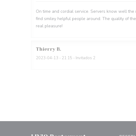
On time and cordial service. Servers know well the 
find smiley helpful people around. The quality of the
real pleasure!
Thierry
B
2023-04-13
- 21:15 - Invitados 2