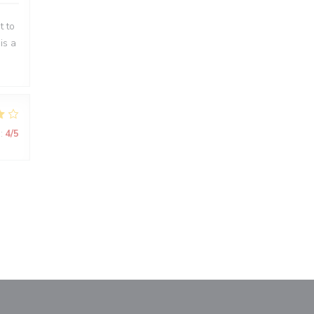
t to
is a
:
4
/5