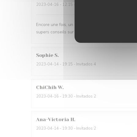
2023-04-16
- 12:15 - Invitados 6
Encore une fois, un super moment en famille! Notre 
supers conseils sur les plats du jour. Les lasagnes t
Sophie
S
2023-04-14
- 19:15 - Invitados 4
ChiChih
W
2023-04-16
- 19:30 - Invitados 2
Ana-Victoria
H
2023-04-14
- 19:30 - Invitados 2