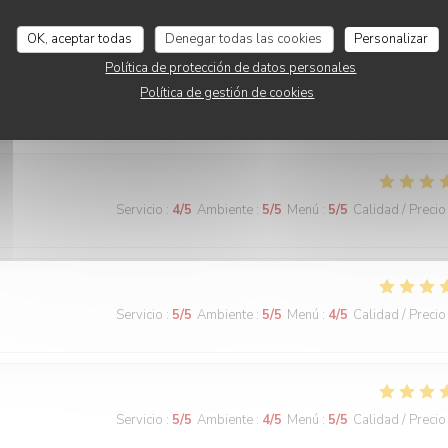
Servicio
:
5
/5
Ambiente
:
5
/5
Menú
:
5
/5
Calidad / Precio
OK, aceptar todas
Denegar todas las cookies
Personalizar
Política de protección de datos personales
serveur (cheveux bouclés) est toujours attentifs aux enfants et donnent
Política de gestión de cookies
oujours au top! Les enfants adorent, les adultes aussi.
Servicio
:
4
/5
Ambiente
:
5
/5
Menú
:
5
/5
Calidad / Precio
Servicio
:
5
/5
Ambiente
:
5
/5
Menú
:
4
/5
Calidad / Precio
Servicio
:
5
/5
Ambiente
:
4
/5
Menú
:
5
/5
Calidad / Precio