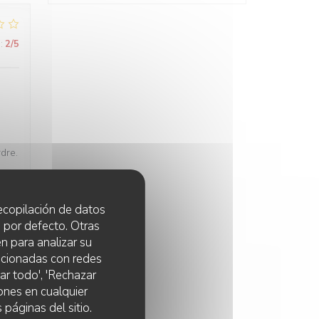
:
2
/5
rdre.
 recopilación de datos
 por defecto. Otras
n para analizar su
:
5
/5
lacionadas con redes
ar todo', 'Rechazar
ones en cualquier
 páginas del sitio.