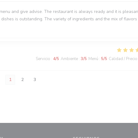
menu and give advise. The restaurant is always ready and it is pleasan
 dishes is outstanding. The variety of ingredients and the mix of flavors 
Servicio
:
4
/5
Ambiente
:
3
/5
Menú
:
5
/5
Calidad / Precio
1
2
3