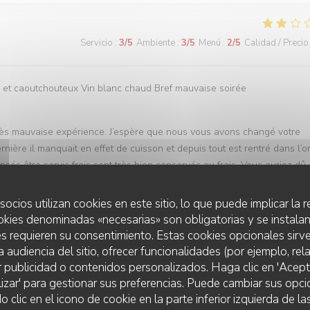
Servicio
:
3
/5
Ambiente
:
3
/5
Menú
:
2
/5
Calidad / Precio
ur et caoutchouteux Vin blanc chaud Bref mauvaise soirée
rès mauvaise expérience. J’espère que nous vous avons changé votre
ière il manquait en effet de cuisson et depuis tout est rentré dans l’o
sés être servis frais sont très bien conservés au frais. Vous auriez dû
re que vous reviendrez. Bien à vous, Charles Innocenti
socios utilizan cookies en este sitio, lo que puede implicar la
okies denominadas «necesarias» son obligatorias y se instalan
s requieren su consentimiento. Estas cookies opcionales sirve
Servicio
:
5
/5
Ambiente
:
5
/5
Menú
:
5
/5
Calidad / Precio
a audiencia del sitio, ofrecer funcionalidades (por ejemplo, re
r publicidad o contenidos personalizados. Haga clic en 'Acept
lizar' para gestionar sus preferencias. Puede cambiar sus opci
lic en el icono de cookie en la parte inferior izquierda de las