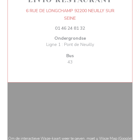
6 RUE DE LONGCHAMP 92200 NEUILLY SUR
((opent in een nieuw venster))
SEINE
01 46 24 81 32
Ondergrondse
Ligne 1 : Pont de Neuilly
Bus
43
Om de interactieve Waze-kaart weer te geven, moet u Waze Map (Google)