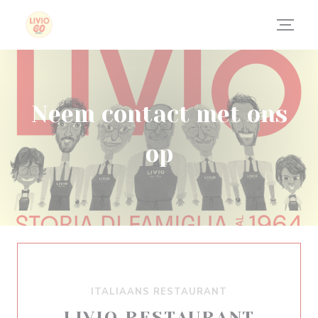
Cookies beheer paneel
Neem contact met ons
op
ITALIAANS RESTAURANT
LIVIO RESTAURANT