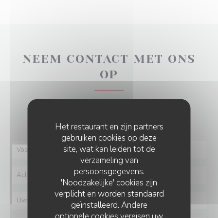
NEEM CONTACT MET ONS
OP
Wilt u contact met ons opnemen?
Vul het onderstaande formulier in!
Het restaurant en zijn partners
gebruiken cookies op deze
site, wat kan leiden tot de
verzameling van
persoonsgegevens.
'Noodzakelijke' cookies zijn
verplicht en worden standaard
geïnstalleerd. Andere
optionele cookies vereisen uw