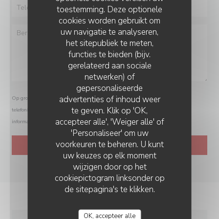
toestemming. Deze optionele
cookies worden gebruikt om
uw navigatie te analyseren,
het sitepubliek te meten,
functies te bieden (bijv.
gerelateerd aan sociale
netwerken) of
gepersonaliseerde
advertenties of inhoud weer
Op grond van de privacywetgeving heeft u het recht om u af te melden voor
te geven. Klik op 'OK,
telefonische marketing via het Bel-me-niet Register:
bel-me-niet.nl
. Voor meer
accepteer alle', 'Weiger alle' of
informatie over hoe wij uw gegevens verwerken, zie ons
privacybeleid
.
'Personaliseer' om uw
voorkeuren te beheren. U kunt
uw keuzes op elk moment
wijzigen door op het
cookiepictogram linksonder op
de sitepagina's te klikken.
OK, accepteer alle