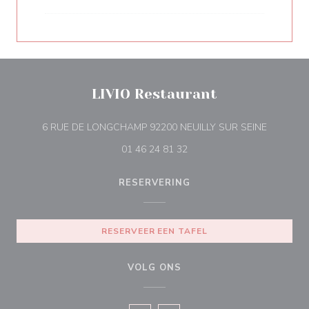
LIVIO Restaurant
((opent i
6 RUE DE LONGCHAMP 92200 NEUILLY SUR SEINE
01 46 24 81 32
RESERVERING
RESERVEER EEN TAFEL
VOLG ONS