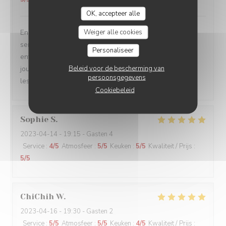
OK, accepteer alle
Weiger alle cookies
Encore une fois, un super moment en famille! Notre
serveur (cheveux bouclés) est toujours attentifs aux
Personaliseer
enfants et donnent de supers conseils sur les plats du
Beleid voor de bescherming van
jour. Les lasagnes toujours au top! Les enfants adorent,
persoonsgegevens
les adultes aussi.
Cookiebeleid
Sophie
S
2023-04-14
- 19:15 - Gasten 4
Service
:
4
/5
Atmosfeer
:
5
/5
Keuken
:
5
/5
Kwaliteit / Prijs
:
5
/5
ChiChih
W
2023-04-16
- 19:30 - Gasten 2
Service
:
5
/5
Atmosfeer
:
5
/5
Keuken
:
4
/5
Kwaliteit / Prijs
: