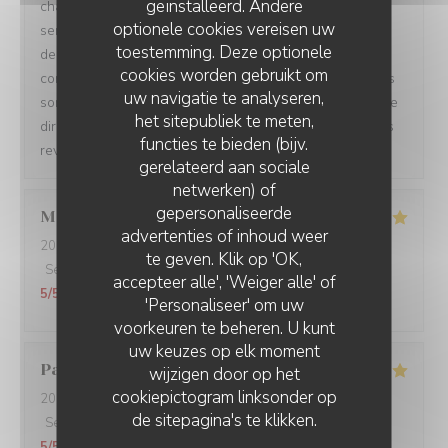
geïnstalleerd. Andere
changé votre poulpe. C’est la moindre des choses ! La
optionele cookies vereisen uw
semaine dernière il manquait en effet de cuisson et
toestemming. Deze optionele
depuis tout est rentré dans l’ordre. Pour le vin je ne
cookies worden gebruikt om
comprends pas car tout nos vins censés être servis frais
uw navigatie te analyseren,
sont très bien conservés au frais. Vous auriez dû nous le
het sitepubliek te meten,
dire madame ! Bref mauvaise soirée…. J’espère que vous
functies te bieden (bijv.
reviendrez. Bien à vous, Charles Innocenti
gerelateerd aan sociale
netwerken) of
gepersonaliseerde
Marion
P
advertenties of inhoud weer
2023-04-15
- 21:15 - Gasten 2
te geven. Klik op 'OK,
Service
:
5
/5
Atmosfeer
:
5
/5
Keuken
:
5
/5
Kwaliteit / Prijs
:
accepteer alle', 'Weiger alle' of
5
/5
'Personaliseer' om uw
voorkeuren te beheren. U kunt
uw keuzes op elk moment
Paola
L
wijzigen door op het
cookiepictogram linksonder op
2023-04-16
- 12:15 - Gasten 6
de sitepagina's te klikken.
Service
:
5
/5
Atmosfeer
:
5
/5
Keuken
:
5
/5
Kwaliteit / Prijs
:
5
/5