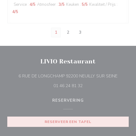
Service
:
4
/5
Atmosfeer
:
3
/5
Keuken
:
5
/5
Kwaliteit / Prijs
:
4
/5
1
2
3
LIVIO Restaurant
((opent i
6 RUE DE LONGCHAMP 92200 NEUILLY SUR SEINE
01 46 24 81 32
RESERVERING
RESERVEER EEN TAFEL