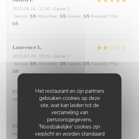
2023-04-14
- 21:30 - Gasten 3
Service
:
5
/5
Atmosfeer
:
5
/5
Keuken
:
5
/5
Kwaliteit / Prijs
:
5
/5
Laurence
L
2023-03-30
- 19:15 - Gasten 2
Service
:
3
/5
Atmosfeer
:
3
/5
Keuken
:
2
/5
Kwaliteit / Prijs
:
2
/5
Het restaurant en zijn partners
Bonjour Nous avons pris du poulpe qui était très dur et
gebruiken cookies op deze
caoutchouteux Vin blanc chaud Bref mauvaise soirée
site, wat kan leiden tot de
LIVIO Restaurant
heeft op deze beoordeling
verzameling van
gereageerd
persoonsgegevens.
'Noodzakelijke' cookies zijn
Bonjour Madame. Je suis vraiment désolé de cette très
verplicht en worden standaard
mauvaise expérience. J’espère que nous vous avons