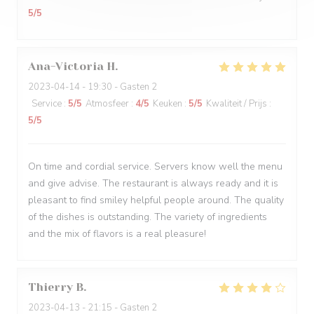
5
/5
Ana-Victoria
H
2023-04-14
- 19:30 - Gasten 2
Service
:
5
/5
Atmosfeer
:
4
/5
Keuken
:
5
/5
Kwaliteit / Prijs
:
5
/5
On time and cordial service. Servers know well the menu
and give advise. The restaurant is always ready and it is
pleasant to find smiley helpful people around. The quality
of the dishes is outstanding. The variety of ingredients
and the mix of flavors is a real pleasure!
Thierry
B
2023-04-13
- 21:15 - Gasten 2