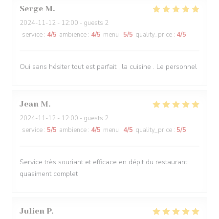
Serge
M
2024-11-12
- 12:00 - guests 2
service
:
4
/5
ambience
:
4
/5
menu
:
5
/5
quality_price
:
4
/5
Oui sans hésiter tout est parfait , la cuisine . Le personnel
Jean
M
2024-11-12
- 12:00 - guests 2
service
:
5
/5
ambience
:
4
/5
menu
:
4
/5
quality_price
:
5
/5
Service très souriant et efficace en dépit du restaurant
quasiment complet
Julien
P