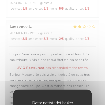
2023-04-14
- 21:30 - guests 3
service
:
5
/5
ambience
:
5
/5
menu
:
5
/5
quality_price
:
5
/5
Laurence
L
2023-03-30
- 19:15 - guests 2
service
:
3
/5
ambience
:
3
/5
menu
:
2
/5
quality_price
:
2
/5
Bonjour Nous avons pris du poulpe qui était très dur et
caoutchouteux Vin blanc chaud Bref mauvaise soirée
LIVIO Restaurant
has responded to the review
Bonjour Madame. Je suis vraiment désolé de cette très
mauvaise expérience. J’espère que nous vous avons
changé votre poulpe. C’est la moindre des choses ! La
semaine dernière il manquait en effet de cuisson et
depuis tout est rentré dans l’ordre. Pour le vin je ne
Dette nettstedet bruker
comprends pas car tout nos vins censés être servis frais