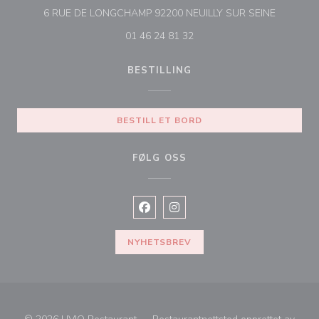
((åpner i 
6 RUE DE LONGCHAMP 92200 NEUILLY SUR SEINE
01 46 24 81 32
BESTILLING
BESTILL ET BORD
FØLG OSS
Facebook ((åpner i et nytt vindu))
Instagram ((åpner i et nytt vin
NYHETSBREV