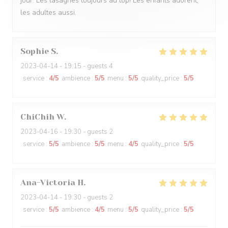
jour. Les lasagnes toujours au top! Les enfants adorent,
les adultes aussi.
Sophie
S
2023-04-14
- 19:15 - guests 4
service
:
4
/5
ambience
:
5
/5
menu
:
5
/5
quality_price
:
5
/5
ChiChih
W
2023-04-16
- 19:30 - guests 2
service
:
5
/5
ambience
:
5
/5
menu
:
4
/5
quality_price
:
5
/5
Ana-Victoria
H
2023-04-14
- 19:30 - guests 2
service
:
5
/5
ambience
:
4
/5
menu
:
5
/5
quality_price
:
5
/5