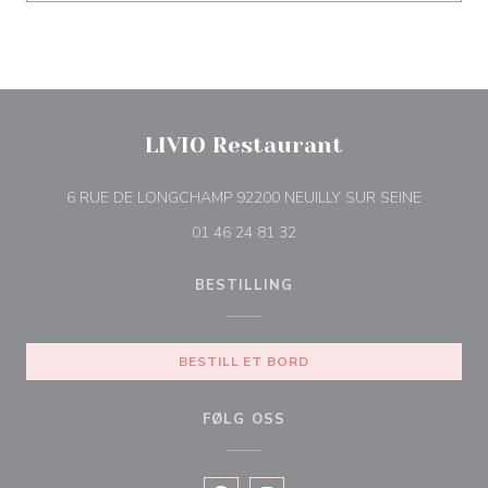
LIVIO Restaurant
((åpner i 
6 RUE DE LONGCHAMP 92200 NEUILLY SUR SEINE
01 46 24 81 32
BESTILLING
BESTILL ET BORD
FØLG OSS