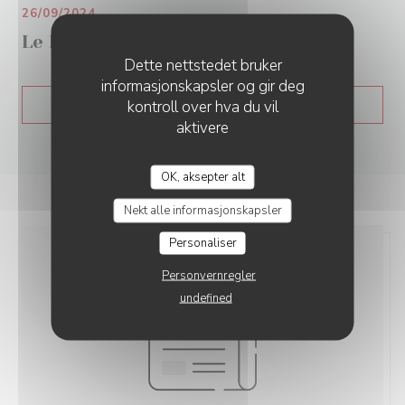
26/09/2024
Le Parisien 92
Dette nettstedet bruker
informasjonskapsler og gir deg
kontroll over hva du vil
((ÅPNER I ET NYTT V
SE PRESSEARTIKKELEN
aktivere
OK, aksepter alt
Nekt alle informasjonskapsler
Personaliser
Personvernregler
undefined