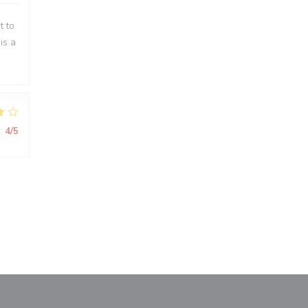
t to
is a
:
4
/5