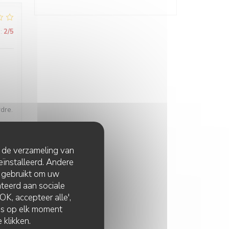
:
2
/5
rdre.
t de verzameling van
eïnstalleerd. Andere
 gebruikt om uw
:
5
/5
lateerd aan sociale
K, accepteer alle',
zes op elk moment
 klikken.