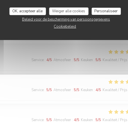
Service
:
5
/5
Atmosfeer
:
5
/5
Keuken
:
5
/5
Kwaliteit / Prijs
OK, accepteer alle
Weiger alle cookies
Personaliseer
Beleid voor de bescherming van persoonsgegevens
serveur (cheveux bouclés) est toujours attentifs aux enfants et donnent
Cookiebeleid
oujours au top! Les enfants adorent, les adultes aussi.
Service
:
4
/5
Atmosfeer
:
5
/5
Keuken
:
5
/5
Kwaliteit / Prijs
Service
:
5
/5
Atmosfeer
:
5
/5
Keuken
:
4
/5
Kwaliteit / Prijs
Service
:
5
/5
Atmosfeer
:
4
/5
Keuken
:
5
/5
Kwaliteit / Prijs