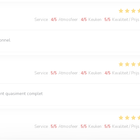
Service
:
4
/5
Atmosfeer
:
4
/5
Keuken
:
5
/5
Kwaliteit / Prijs
sonnel
Service
:
5
/5
Atmosfeer
:
4
/5
Keuken
:
4
/5
Kwaliteit / Prijs
rant quasiment complet
Service
:
5
/5
Atmosfeer
:
5
/5
Keuken
:
5
/5
Kwaliteit / Prijs