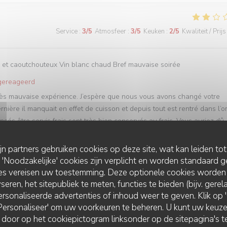
Service
:
3
/5
Atmosfeer
:
3
/5
Keuken
:
2
/5
Kwaliteit / Prijs
ur et caoutchouteux Vin blanc chaud Bref mauvaise soirée
 gereageerd
rès mauvaise expérience. J’espère que nous vous avons changé votre
ière il manquait en effet de cuisson et depuis tout est rentré dans l’o
sés être servis frais sont très bien conservés au frais. Vous auriez dû
re que vous reviendrez. Bien à vous, Charles Innocenti
ijn partners gebruiken cookies op deze site, wat kan leiden to
Noodzakelijke' cookies zijn verplicht en worden standaard g
ies vereisen uw toestemming. Deze optionele cookies worden
Service
:
5
/5
Atmosfeer
:
5
/5
Keuken
:
5
/5
Kwaliteit / Prijs
seren, het sitepubliek te meten, functies te bieden (bijv. gere
rsonaliseerde advertenties of inhoud weer te geven. Klik op 'O
 'Personaliseer' om uw voorkeuren te beheren. U kunt uw keu
 door op het cookiepictogram linksonder op de sitepagina's te