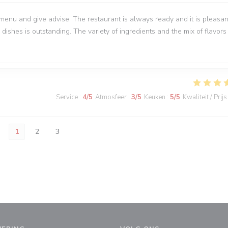
menu and give advise. The restaurant is always ready and it is pleasan
 dishes is outstanding. The variety of ingredients and the mix of flavors 
Service
:
4
/5
Atmosfeer
:
3
/5
Keuken
:
5
/5
Kwaliteit / Prijs
1
2
3