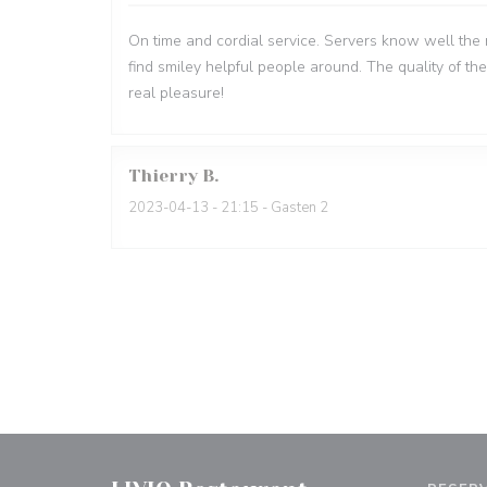
On time and cordial service. Servers know well the 
find smiley helpful people around. The quality of the
real pleasure!
Thierry
B
2023-04-13
- 21:15 - Gasten 2