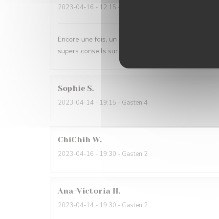
2023-04-16
- 12:15 - Gasten 6
Encore une fois, un super moment en famille! Notre 
supers conseils sur les plats du jour. Les lasagnes t
Sophie
S
2023-04-14
- 19:15 - Gasten 4
ChiChih
W
2023-04-16
- 19:30 - Gasten 2
Ana-Victoria
H
2023-04-14
- 19:30 - Gasten 2