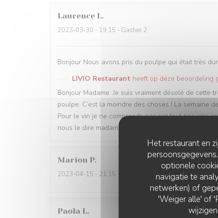
Laurence
L
2023-03-30
- 19:15 - Gasten 2
Bonjour Nous avons pris du poulpe qui était très d
LIVIO Restaurant
heeft op deze beoordeling
Bonjour Madame. Je suis vraiment désolé de cette t
poulpe. C’est la moindre des choses ! La semaine dern
Pour le vin je ne comprends pas car tout nos vins cen
nous le dire madame ! Bref mauvaise soirée…. J’espè
Het restaurant en z
persoonsgegevens. '
Marion
P
optionele cook
2023-04-15
- 21:15 - Gasten 2
navigatie te analy
netwerken) of gepe
'Weiger alle' of
wijzigen
Paola
L