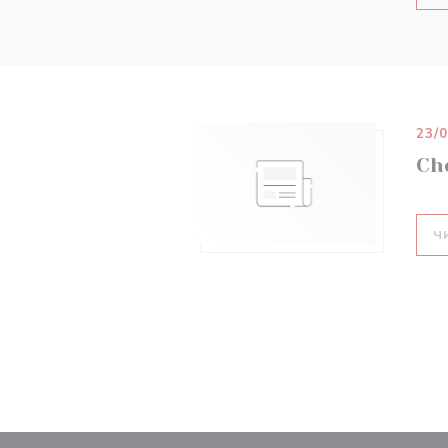
23/
Che
Ч