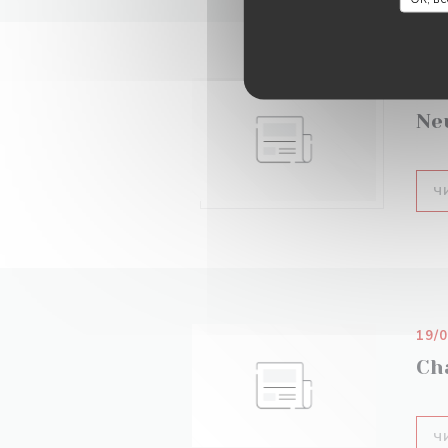
14/
Ne
Ч
19/
Ch
Ч