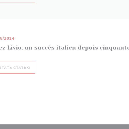
08/2014
z Livio, un succès italien depuis cinquant
((ОТКРЫВАЕТСЯ В НОВОМ ОКНЕ))
ИТАТЬ СТАТЬЮ