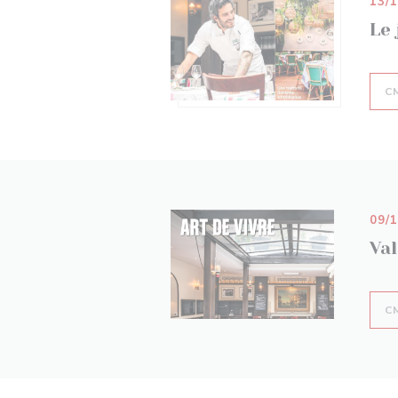
13/
Le
С
09/
Va
С