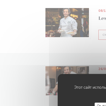
08/
Le
С
26/
Le 
Этот сайт испол
С
Ок, в