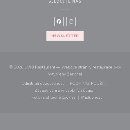
SLEDUJTE NÁS
Facebook ((otevře se v novém okně
Instagram ((otevře se v nové
NEWSLETTER
© 2026 LIVIO Restaurant — Webové stránky restaurace byly
((otevře se v novém okně))
vytvořeny
Zenchef
Odmítnutí odpovědnosti
PODMÍNKY POUŽITÍ
((otevře se v novém okně))
((otevře se v novém o
Zásady ochrany osobních údajů
((otevře se v novém okně))
Politika ohledně cookies
Pristupnost
((otevře se v novém okně))
((otevře se v novém o