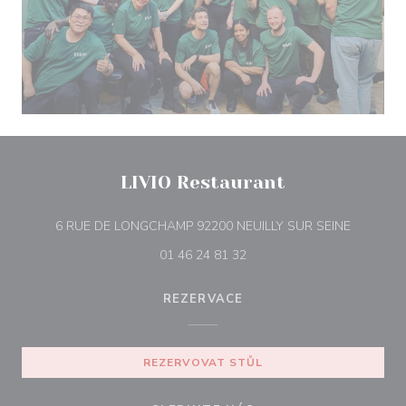
LIVIO Restaurant
((otevře 
6 RUE DE LONGCHAMP 92200 NEUILLY SUR SEINE
01 46 24 81 32
REZERVACE
REZERVOVAT STŮL