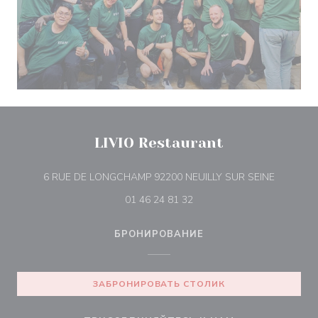
LIVIO Restaurant
((открыв
6 RUE DE LONGCHAMP 92200 NEUILLY SUR SEINE
01 46 24 81 32
БРОНИРОВАНИЕ
ЗАБРОНИРОВАТЬ СТОЛИК