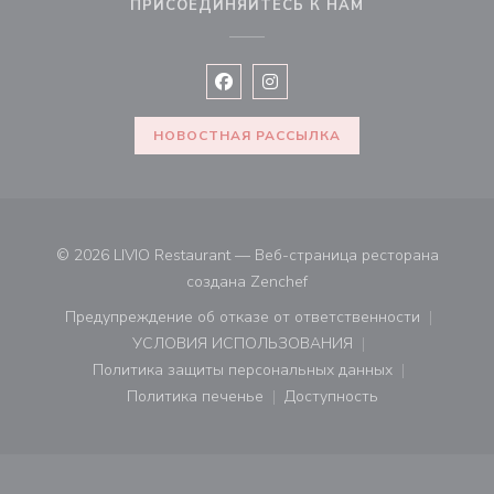
ПРИСОЕДИНЯЙТЕСЬ К НАМ
Facebook ((открывается в новом 
Instagram ((открывается в н
НОВОСТНАЯ РАССЫЛКА
© 2026 LIVIO Restaurant — Веб-страница ресторана
((открывается в новом ок
создана
Zenchef
Предупреждение об отказе от ответственности
((открывается в новом окне))
УСЛОВИЯ ИСПОЛЬЗОВАНИЯ
((открывается в новом окне))
Политика защиты персональных данных
((открывается в новом окне))
Политика печенье
Доступность
((открывается в новом окне))
((открывается в новом