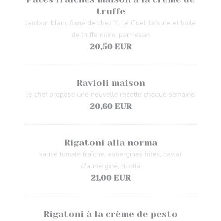
truffe
Jambon blanc fumé de chez Y. Le Guel, brisure et huile
de truffe noire, parmesan
20,50 EUR
Ravioli maison
le chef propose une nouvelle recette chaque semaine
20,60 EUR
Rigatoni alla norma
sauce tomate fraîche, aubergines frites, caviar
d'aubergine, ricotta
21,00 EUR
Rigatoni à la crème de pesto