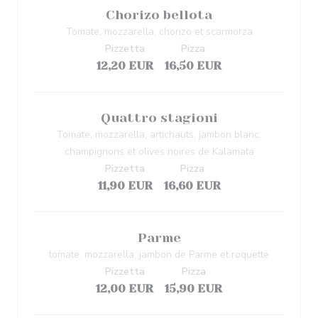
Chorizo bellota
Tomate, mozzarella, chorizo et scarmorza
Pizzetta
Pizza
12,20 EUR
16,50 EUR
Quattro stagioni
Tomate, mozzarella, artichauts, jambon blanc,
champignons et olives noires de Kalamata
Pizzetta
Pizza
11,90 EUR
16,60 EUR
Parme
tomate, mozzarella, jambon de Parme et roquette
Pizzetta
Pizza
12,00 EUR
15,90 EUR