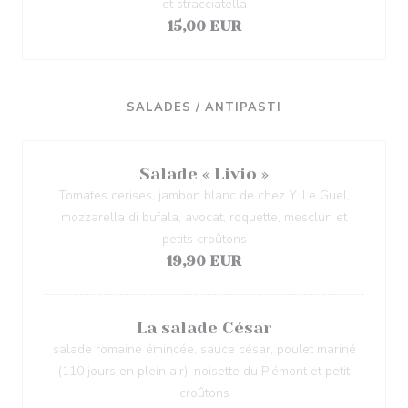
et stracciatella
15,00 EUR
SALADES / ANTIPASTI
Salade « Livio »
Tomates cerises, jambon blanc de chez Y. Le Guel,
mozzarella di bufala, avocat, roquette, mesclun et
petits croûtons
19,90 EUR
La salade César
salade romaine émincée, sauce césar, poulet mariné
(110 jours en plein air), noisette du Piémont et petit
croûtons