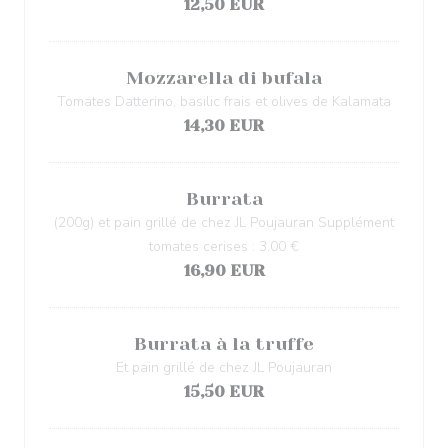
12,50 EUR
Mozzarella di bufala
Tomates Datterino, basilic frais et olives de Kalamata
14,30 EUR
Burrata
(200g) et pain grillé de chez JL Poujauran Supplément
tomates cerises : 3.00 €
16,90 EUR
Burrata à la truffe
Et pain grillé de chez JL Poujauran
15,50 EUR