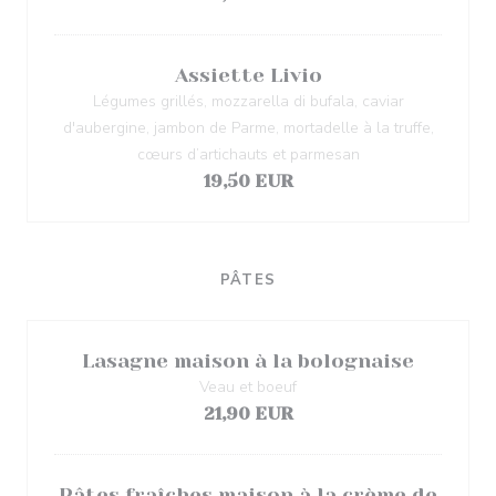
Assiette Livio
Légumes grillés, mozzarella di bufala, caviar
d'aubergine, jambon de Parme, mortadelle à la truffe,
cœurs d’artichauts et parmesan
19,50 EUR
PÂTES
Lasagne maison à la bolognaise
Veau et boeuf
21,90 EUR
Pâtes fraîches maison à la crème de