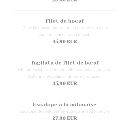
Filet de boeuf
(Race limousine) nature ou au gorgonzola avec
linguine crème, ou en tagliata
35,90 EUR
Tagliata de filet de bœuf
Filet de bœuf tranché, roquette, parmesan, tomates
Datterino, et pommes de terre grenailles
35,90 EUR
Escalope à la milanaise
Escalope de veau panée et linguine al pomodoro
27,90 EUR