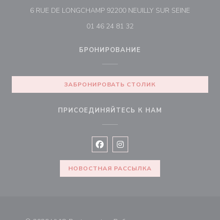
((открыв
6 RUE DE LONGCHAMP 92200 NEUILLY SUR SEINE
01 46 24 81 32
БРОНИРОВАНИЕ
ЗАБРОНИРОВАТЬ СТОЛИК
ПРИСОЕДИНЯЙТЕСЬ К НАМ
Facebook ((открывается в новом 
Instagram ((открывается в н
НОВОСТНАЯ РАССЫЛКА