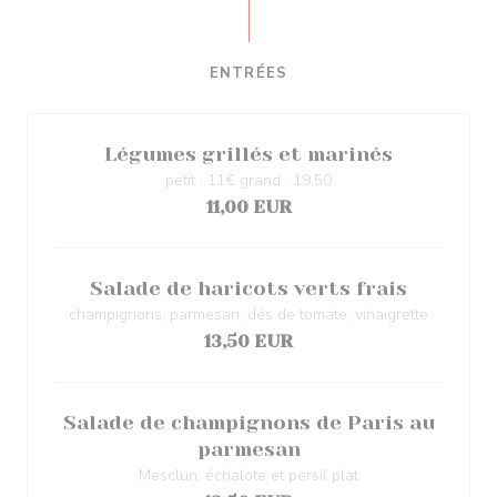
ENTRÉES
Légumes grillés et marinés
petit : 11€ grand : 19,50
11,00 EUR
Salade de haricots verts frais
champignons, parmesan, dés de tomate, vinaigrette
13,50 EUR
Salade de champignons de Paris au
parmesan
Mesclun, échalote et persil plat