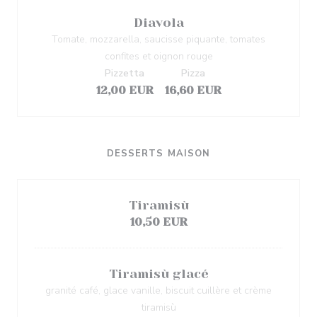
Diavola
Tomate, mozzarella, saucisse piquante, tomates
confites et oignon rouge
Pizzetta
Pizza
12,00 EUR
16,60 EUR
DESSERTS MAISON
Tiramisù
10,50 EUR
Tiramisù glacé
granité café, glace vanille, biscuit cuillère et crème
tiramisù