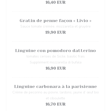
16,40 EUR
Gratin de penne façon « Livio »
Sauce tomate crémée, mozzarella et gruyère
19,90 EUR
Linguine con pomodoro datterino
tomates cerises de Sicile, basilic frais
Supplément mozzarella di bufala
16,90 EUR
Linguine carbonara à la parisienne
Crème de pecorino au poivre, lardons, jaune d’ œuf bio
et ciboulette
16,70 EUR