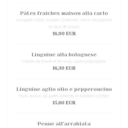
Pâtes fraîches maison alla carlo
courgette rôties, tomates Datterino, citron, mozzarella
et fleur de basilic
16,90 EUR
Linguine alla bolognese
Viande de boeuf et de veau, sauce napolitaine
16,30 EUR
Linguine aglio olio e pepperoncino
Huile d’olive, ail, petits piments et tomates confites
15,60 EUR
Penne all’arrabiata