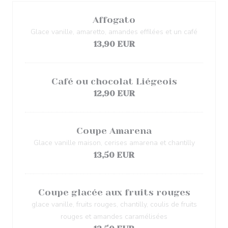
Affogato
Glace vanille, amaretto, amandes effilées et un café
13,90 EUR
Café ou chocolat Liégeois
12,90 EUR
Coupe Amarena
Glace vanille maison, cerises amarena et chantilly
13,50 EUR
Coupe glacée aux fruits rouges
glace vanille, fruits rouges, chantilly, coulis de fruits
rouges et amandes caramélisées