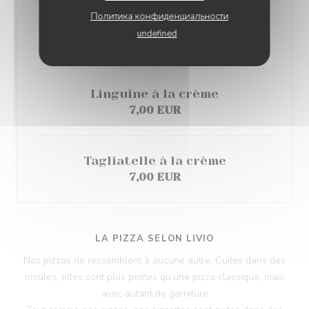
Политика конфиденциальности
Pommes de terre grenailles rôties
undefined
8,00 EUR
Linguine à la crème
7,00 EUR
Tagliatelle à la crème
7,00 EUR
LA PIZZA SELON LIVIO
Nos pizzas ne ressemblent à aucune autre. Cuites dans des
moules, elles sont plus petites qu’une pizza classique, mais
avec autant de garniture