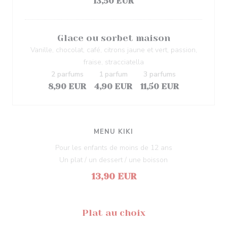
13,50 EUR
Glace ou sorbet maison
Vanille, chocolat, café, citrons jaune et vert, passion,
fraise, stracciatella
2 parfums
1 parfum
3 parfums
8,90 EUR
4,90 EUR
11,50 EUR
MENU KIKI
Pour les enfants de moins de 12 ans
Un plat / un dessert / une boisson
13,90 EUR
Plat au choix