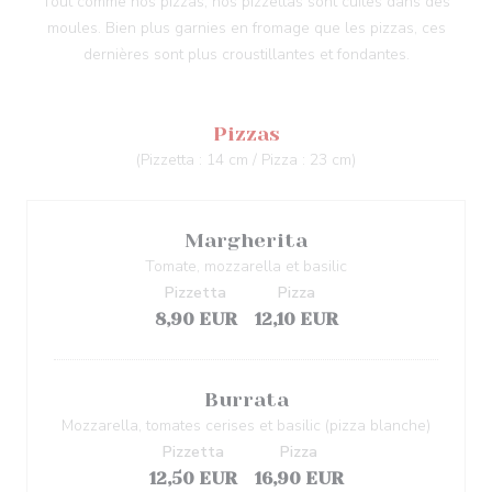
Tout comme nos pizzas, nos pizzettas sont cuites dans des
moules. Bien plus garnies en fromage que les pizzas, ces
dernières sont plus croustillantes et fondantes.
Pizzas
(Pizzetta : 14 cm / Pizza : 23 cm)
Margherita
Tomate, mozzarella et basilic
Pizzetta
Pizza
8,90 EUR
12,10 EUR
Burrata
Mozzarella, tomates cerises et basilic (pizza blanche)
Pizzetta
Pizza
12,50 EUR
16,90 EUR