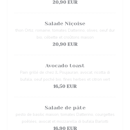
20,90 EUR
Salade Niçoise
thon Ortiz, romaine, tomates Datterino, olives, oeuf dur
bio, cébette et croûtons maison
20,90 EUR
Avocado toast
Pain grillé de chez JL Poujauran, avocat, ricotta di
bufala, oeuf poché bio, fines herbes et citron vert
16,50 EUR
Salade de pâte
pesto de basilic maison, tomates Datterino, courgettes
poêlées, avocat et mozzarella di bufala Barlotti
16,90 EUR