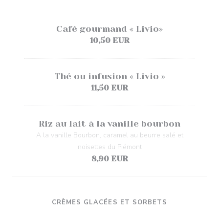
Café gourmand « Livio»
10,50 EUR
Thé ou infusion « Livio »
11,50 EUR
Riz au lait à la vanille bourbon
A la vanille Bourbon, caramel au beurre salé et
noisettes du Piémont
8,90 EUR
CRÈMES GLACÉES ET SORBETS