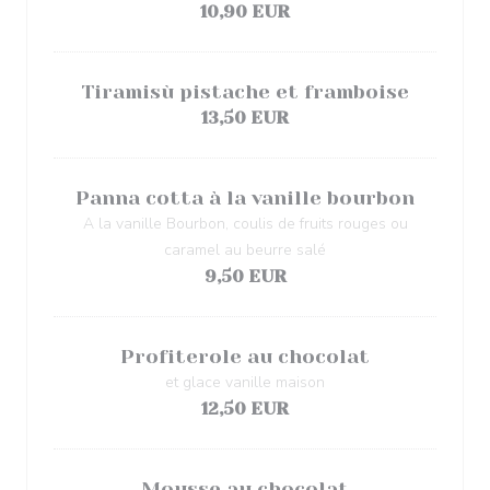
10,90 EUR
Tiramisù pistache et framboise
13,50 EUR
Panna cotta à la vanille bourbon
A la vanille Bourbon, coulis de fruits rouges ou
caramel au beurre salé
9,50 EUR
Profiterole au chocolat
et glace vanille maison
12,50 EUR
Mousse au chocolat