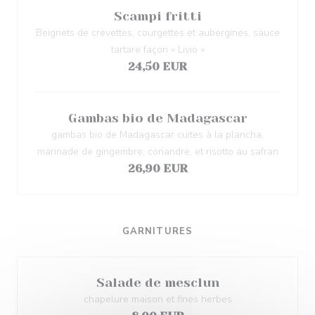
Scampi fritti
Beignets de crevettes, courgettes et aubergines, sauce
tartare façon « Livio »
24,50 EUR
Gambas bio de Madagascar
gambas bio de Madagascar cuites à la plancha,
marinade de gingembre, coriandre, et risotto au safran
26,90 EUR
GARNITURES
Salade de mesclun
chapelure maison et fines herbes