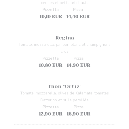
cerises et petits artichauts
Pizzetta
Pizza
10,10 EUR
14,40 EUR
Regina
Tomate, mozzarella, jambon blanc et champignons
crus
Pizzetta
Pizza
10,80 EUR
14,90 EUR
Thon "Ortiz"
Tomate, mozzarella, olives de Kalamata, tomates
Datterino et huile persillée
Pizzetta
Pizza
12,90 EUR
16,90 EUR