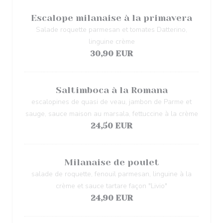
Escalope milanaise à la primavera
Salade roquette parmesan et tomates Datterino,
linguine crème
30,90 EUR
Saltimboca à la Romana
escalopines de quasi de veau, jambon de Parme et
sauge, sauce maison au marsala, fettuccine à la crème
24,50 EUR
Milanaise de poulet
salade de roquette, fenouil parmesan, linguine à la
crème et sauce tartare façon "Livio"
24,90 EUR