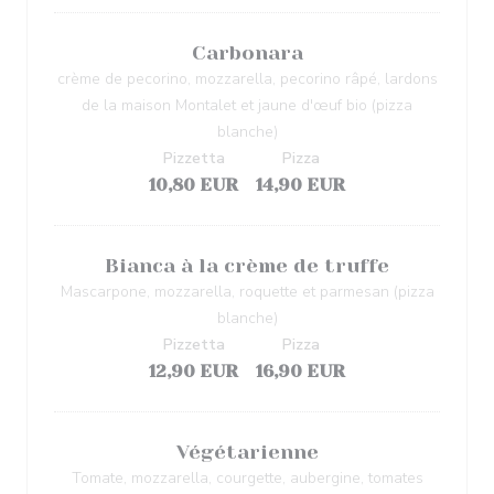
Carbonara
crème de pecorino, mozzarella, pecorino râpé, lardons
de la maison Montalet et jaune d'œuf bio (pizza
blanche)
Pizzetta
Pizza
10,80 EUR
14,90 EUR
Bianca à la crème de truffe
Mascarpone, mozzarella, roquette et parmesan (pizza
blanche)
Pizzetta
Pizza
12,90 EUR
16,90 EUR
Végétarienne
Tomate, mozzarella, courgette, aubergine, tomates