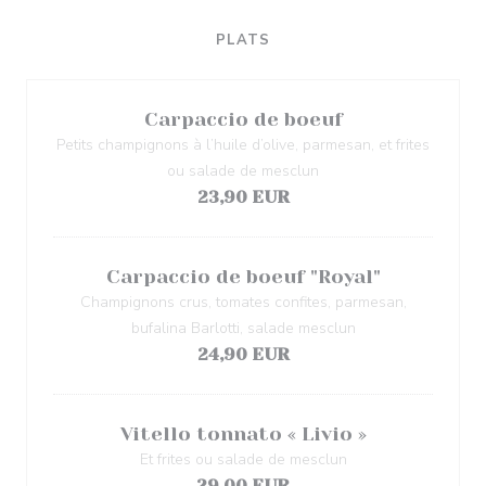
PLATS
Carpaccio de boeuf
Petits champignons à l’huile d’olive, parmesan, et frites
ou salade de mesclun
23,90 EUR
Carpaccio de boeuf "Royal"
Champignons crus, tomates confites, parmesan,
bufalina Barlotti, salade mesclun
24,90 EUR
Vitello tonnato « Livio »
Et frites ou salade de mesclun
29,00 EUR