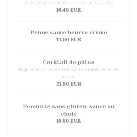
Sauce tomate pimentée et olives de Kalamata
16,40 EUR
Penne sauce beurre crème
14,00 EUR
Cocktail de pâtes
linguine al pomodoro, fettuccine au basilic et ravioli
maison
21,90 EUR
Pennette sans gluten, sauce au
choix
18,60 EUR