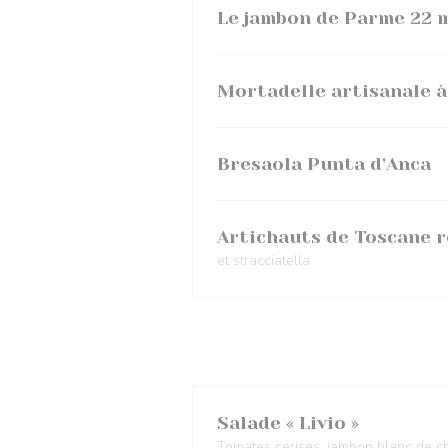
Le jambon de Parme 22 
Mortadelle artisanale à 
Bresaola Punta d'Anca
Artichauts de Toscane r
et stracciatella
Salade « Livio »
Tomates cerises, jambon blanc de che