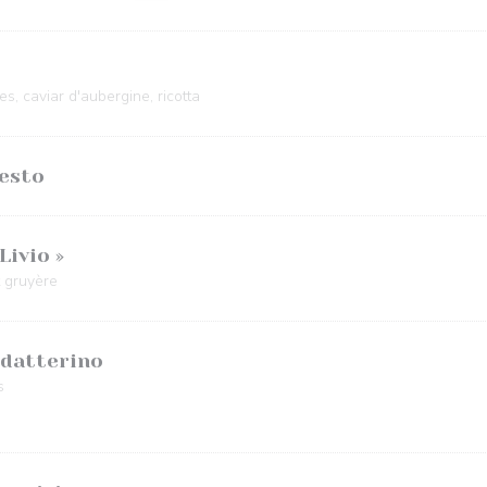
es, caviar d'aubergine, ricotta
pesto
Livio »
 gruyère
 datterino
s