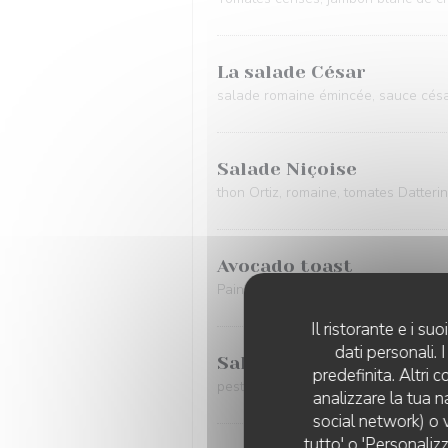
La salade César
salade romaine émincée, sauce césar,
Salade Niçoise
thon Ortiz, romaine, tomates Datterin
Avocado toast
Pain grillé de chez JL Poujauran, avoc
Il ristorante e i s
dati personali.
Salade de pâte
predefinita. Altri 
pesto de basilic maison, tomates Datt
analizzare la tua n
social network) o v
tutto' o 'Personaliz