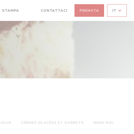
STAMPA
CONTATTACI
PRENOTA
IT
((APRE UNA NUOVA FINESTRA))
((APRE UNA NUOVA FINESTRA))
AISON
CRÈMES GLACÉES ET SORBETS
MENU KIKI