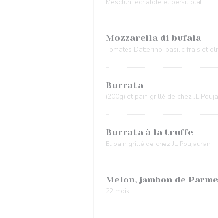
Mesclun, échalote et persil plat
Mozzarella di bufala
Tomates Datterino, basilic frais et o
Burrata
(200g) et pain grillé de chez JL Pou
Burrata à la truffe
Et pain grillé de chez JL Poujauran
Melon, jambon de Parme
22 mois