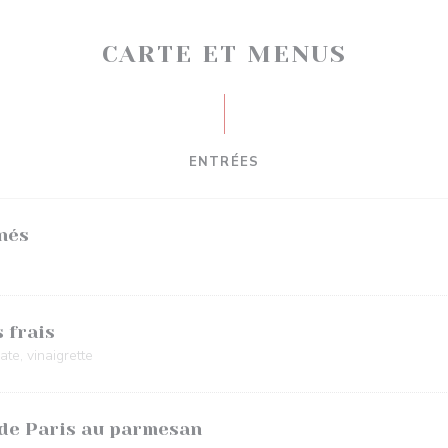
CARTE ET MENUS
ENTRÉES
nés
 frais
te, vinaigrette
de Paris au parmesan