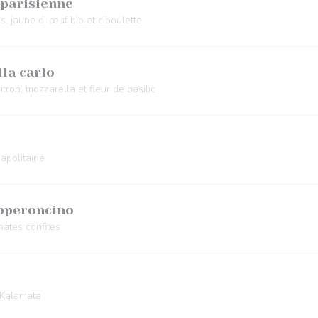
 parisienne
, jaune d’ œuf bio et ciboulette
la carlo
itron, mozzarella et fleur de basilic
apolitaine
epperoncino
omates confites
 Kalamata