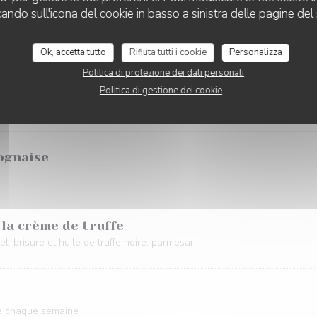
cando sull'icona del cookie in basso a sinistra delle pagine del 
a, caviar d'aubergine, jambon de Parme, mortadelle à la truffe, cœurs d’
Ok, accetta tutto
Rifiuta tutti i cookie
Personalizza
Politica di protezione dei dati personali
Politica di gestione dei cookie
PÂTES
ognaise
 la crème de truffe
, brisure et huile de truffe noire, parmesan
te chaque semaine