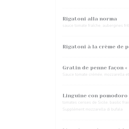
Rigatoni alla norma
sauce tomate fraîche, aubergines frit
Rigatoni à la crème de 
Gratin de penne façon « 
Sauce tomate crémée, mozzarella et
Linguine con pomodoro
tomates cerises de Sicile, basilic frai
Supplément mozzarella di bufala