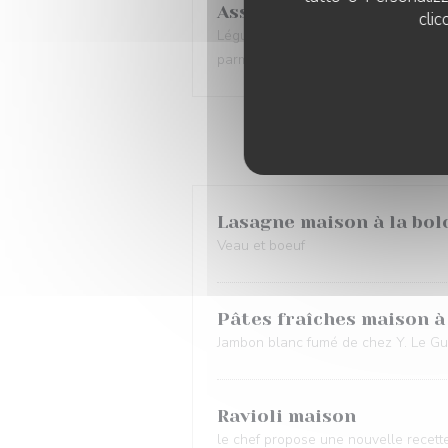
Assiette Livio
clic
Légumes grillés, mozzarella di bufal
parmesan
Lasagne maison à la bol
Veau et boeuf
Pâtes fraîches maison à
Jambon blanc fumé de chez Y. Le Guel
Ravioli maison
le chef propose une nouvelle recet