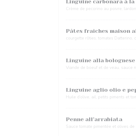
Linguine carbonara à la
Crème de pecorino au poivre, lardons
Pâtes fraîches maison al
courgette rôties, tomates Datterino, c
Linguine alla bolognese
Viande de boeuf et de veau, sauce n
Linguine aglio olio e p
Huile d’olive, ail, petits piments et t
Penne all’arrabiata
Sauce tomate pimentée et olives de