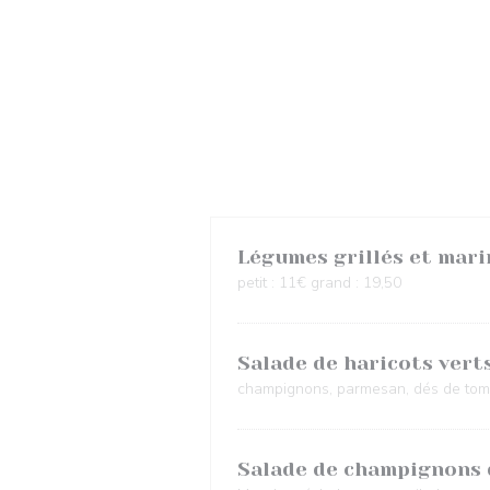
Légumes grillés et mari
petit : 11€ grand : 19,50
Salade de haricots verts
champignons, parmesan, dés de toma
Salade de champignons 