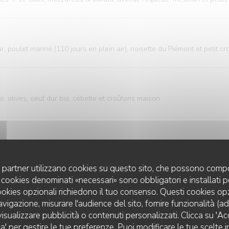
 poulet mariné (110 jours en plein air), noisette du Piémont et petit cr
o, olives, oeuf dur bio, cébette et croûtons maison
at, ricotta di bufala, oeuf poché bio, fines herbes et citron vert
uoi partner utilizzano cookies su questo sito, che possono compo
 I cookies denominati «necessari» sono obbligatori e installati 
cookies opzionali richiedono il tuo consenso. Questi cookies o
erino, courgettes poêlées, avocat et mozzarella di bufala Barlotti
avigazione, misurare l'audience del sito, fornire funzionalità (a
isualizzare pubblicità o contenuti personalizzati. Clicca su 'Acce
za' per gestire le tue preferenze. Puoi modificare le tue scelte