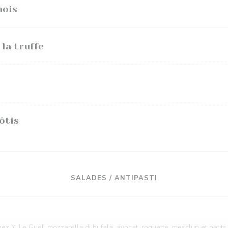
mois
la truffe
ôtis
SALADES / ANTIPASTI
z Y. Le Guel, mozzarella di bufala, avocat, roquette, mesclun et petits